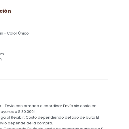
ción
n - Color Único
cm
m
 - Envio con armado a coordinar
Envío sin costo en
yores a $ 30.000 |
Paga al Recibir: Costo dependiendo del tipo de bulto
El
nvío depende de la compra.
ío Coordinado
Envío sin costo en compras mayores a $