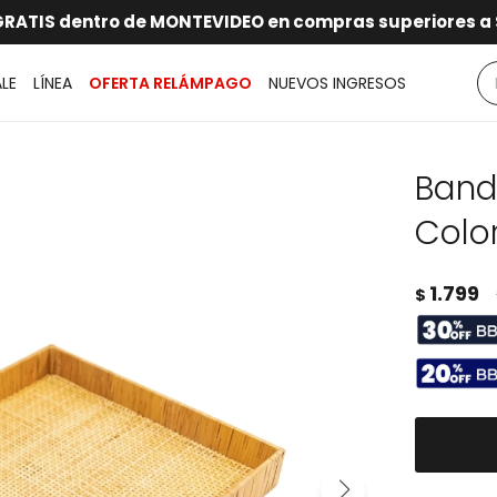
ENVÍO GRATIS dentro de MONTEVIDEO en compras superiores a $30.000
ENVÍOS A TODO EL PAÍS
hasta 12 CUOTAS sin RECARGO
GARANTÍA DE DEVOLUCIÓN
ALE
LÍNEA
OFERTA RELÁMPAGO
NUEVOS INGRESOS
Band
Colo
1.799
$