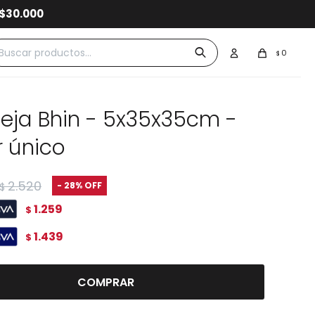
0
$
eja Bhin - 5x35x35cm -
r único
2.520
28
$
1.259
$
1.439
$
COMPRAR