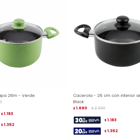
apa 26m - Verde
Cacerola - 26 cm con interior a
0
Black
1.690
2.390
$
$
1.183
$
1.183
$
1.352
$
1.352
$