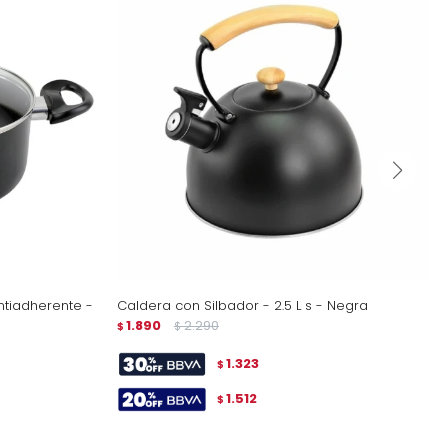
ntiadherente -
Caldera con Silbador - 2.5 L s - Negra
1.890
2.290
$
$
1.323
$
1.512
$