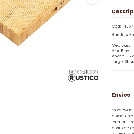
Descrip
4667
Bandeja Bhi
Medidas:
Alto: 5 cm
Ancho: 35 
Largo: 35c
Envíos
Montevideo
compras ma
Interior - 
costo de e
PQuick Env