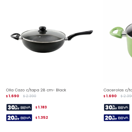
Olla Cazo c/tapa 28 cm- Black
Cacerolas c/t
1.690
2.390
1.690
2.39
$
$
$
$
1.183
$
1.352
$