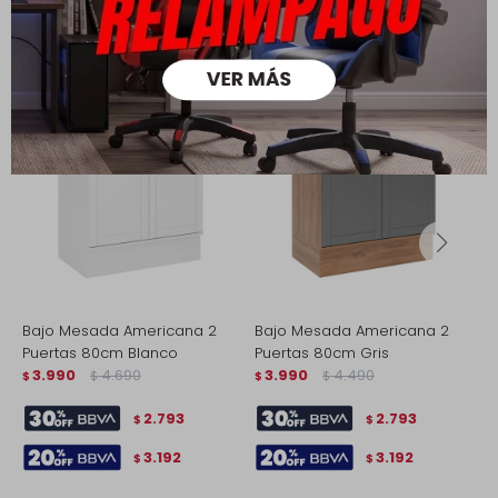
Productos que te pueden interesar
Bajo Mesada Americana 2
Bajo Mesada Americana 2
B
Puertas 80cm Blanco
Puertas 80cm Gris
L
3.990
4.690
3.990
4.490
$
$
$
$
$
2.793
2.793
$
$
3.192
3.192
$
$