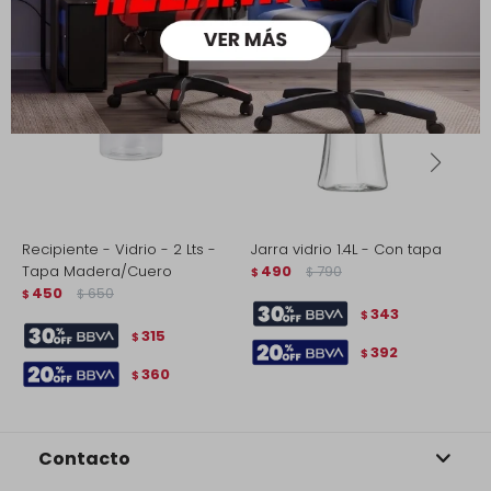
Recipiente - Vidrio - 2 Lts -
Jarra vidrio 1.4L - Con tapa
A
Tapa Madera/Cuero
490
790
T
$
$
450
650
$
$
$
343
$
315
$
392
$
360
$
Contacto