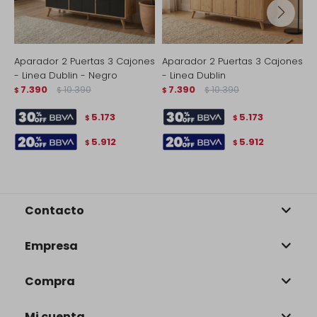
Aparador 2 Puertas 3 Cajones
Aparador 2 Puertas 3 Cajones
A
- Linea Dublin - Negro
- Linea Dublin
M
7.390
10.390
7.390
10.390
$
$
$
$
$
5.173
5.173
$
$
5.912
5.912
$
$
Contacto
Empresa
Compra
Mi cuenta