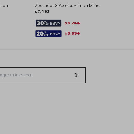
ínea
Aparador 3 Puertas - Linea Milão
7.492
$
5.244
$
5.994
$