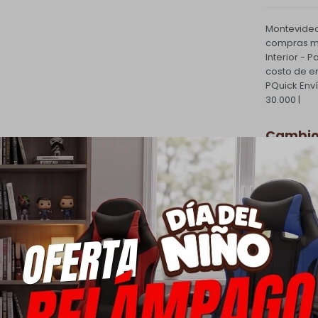
Montevideo
compras ma
Interior - 
costo de e
PQuick Env
30.000 |
Cambios
Todas las 
cambio.
Ver mas
Medios