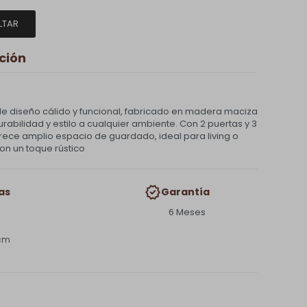
LTAR
ción
e diseño cálido y funcional, fabricado en madera maciza
rabilidad y estilo a cualquier ambiente. Con 2 puertas y 3
rece amplio espacio de guardado, ideal para living o
n un toque rústico
as
Garantía
6 Meses
 cm