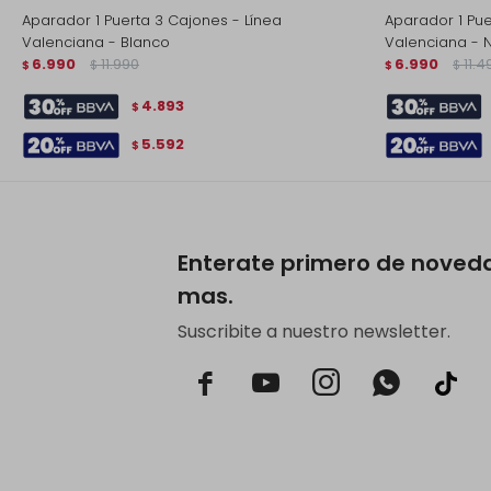
Aparador 1 Puerta 3 Cajones - Línea
Aparador 1 Pue
Valenciana - Blanco
Valenciana - N
6.990
11.990
6.990
11.4
$
$
$
$
4.893
$
5.592
$
Enterate primero de noved
mas.
Suscribite a nuestro newsletter.


