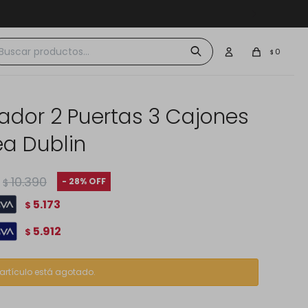
 $30.000
0
$
ador 2 Puertas 3 Cajones
ea Dublin
10.390
28
$
5.173
$
5.912
$
 artículo está agotado.