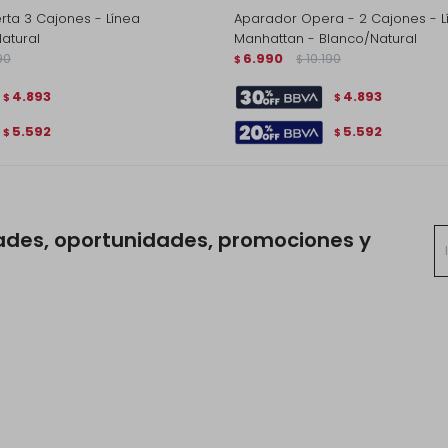
rta 3 Cajones - Línea
Aparador Opera - 2 Cajones - L
atural
Manhattan - Blanco/Natural
90
6.990
10.190
$
$
4.893
4.893
$
$
5.592
5.592
$
$
ades, oportunidades, promociones y