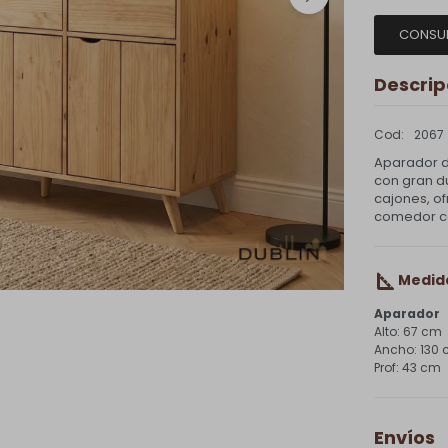
CONSU
Descrip
2067
Aparador d
con gran du
cajones, of
comedor co
Medid
Aparador
67 cm
130
43 cm
Envíos