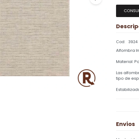
CONSU
Descrip
3924
Alfombra In
Material: P
Las alfomb
tipo de esp
Estabilizad
Envíos