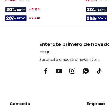
7.390
9.390
7.390
9.5
$
$
$
$
5.173
$
5.912
$
Enterate primero de noved
mas.
Suscribite a nuestro newsletter.



Contacto
Empresa