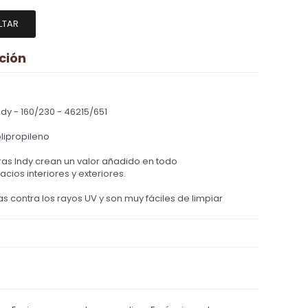
LTAR
ción
dy - 160/230 - 46215/651
olipropileno
ras Indy crean un valor añadido en todo
acios interiores y exteriores.
as contra los rayos UV y son muy fáciles de limpiar