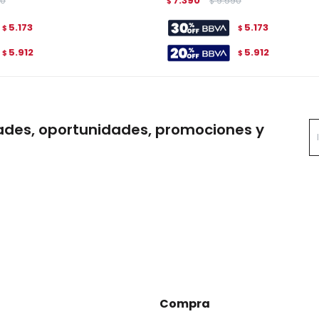
90
7.390
9.590
$
$
5.173
5.173
$
$
5.912
5.912
$
$
ades, oportunidades, promociones y
Compra