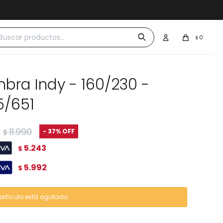
 $30.000
0
$
mbra Indy - 160/230 -
5/651
11.990
37
$
5.243
$
5.992
$
 artículo está agotado.