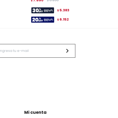
7.690
9.890
$
$
5.383
$
6.152
$
Mi cuenta