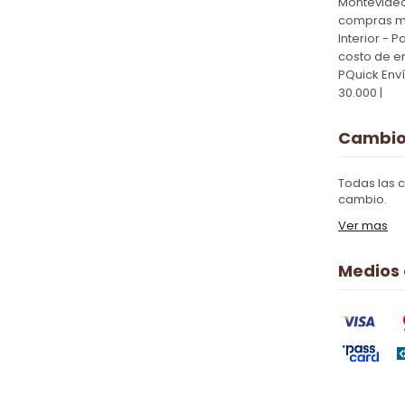
Montevideo
compras ma
Interior - 
costo de e
PQuick Env
30.000 |
Cambios
Todas las 
cambio.
Ver mas
Medios