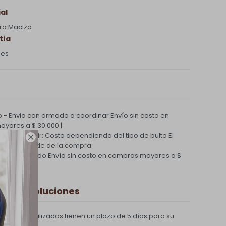
al
ra Maciza
tía
ses
 - Envio con armado a coordinar
Envío sin costo en
yores a $ 30.000 |
Paga al Recibir: Costo dependiendo del tipo de bulto
El

nvío depende de la compra.
ío Coordinado
Envío sin costo en compras mayores a $
 y Devoluciones
compras realizadas tienen un plazo de 5 días para su