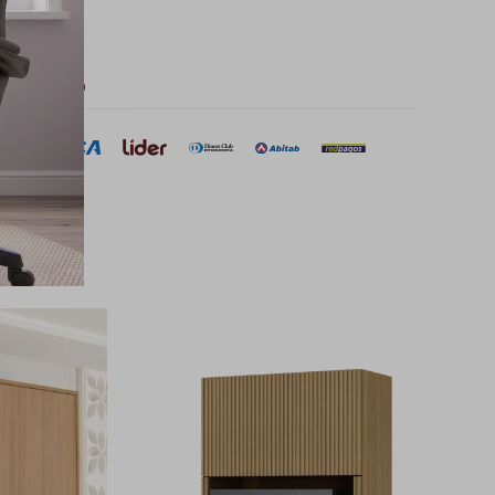
 de pago
sar