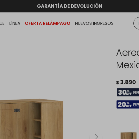
hasta 12 CUOTAS sin RECARGO
GARANTÍA DE DEVOLUCIÓN
RATIS dentro de MONTEVIDEO en compras superiores a
ENVÍOS A TODO EL PAÍS
ALE
LÍNEA
OFERTA RELÁMPAGO
NUEVOS INGRESOS
Aere
Mexi
3.890
$