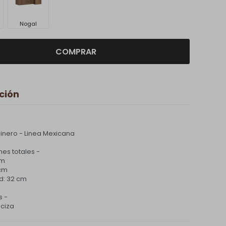
Nogal
COMPRAR
ción
inero - Linea Mexicana
es totales -
cm
 cm
d: 32 cm
s -
ciza