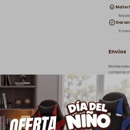
Materi
Made
Garan
6 me
Envíos
Montevideo
compras ma
Interior - 
costo de e
PQuick Env
30.000 |
Cambios
Todas las 
cambio.