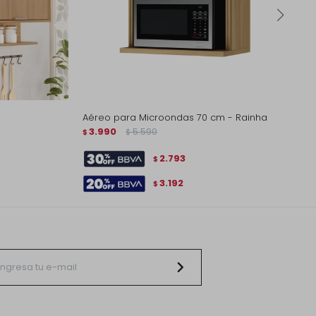
Aéreo para Microondas 70 cm - Rainha
3.990
5.590
$
$
2.793
$
3.192
$