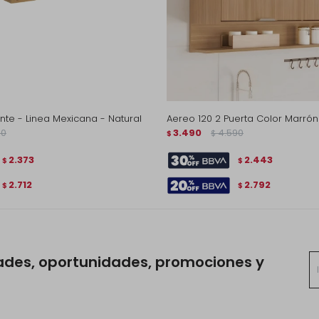
te - Linea Mexicana - Natural
Aereo 120 2 Puerta Color Marrón
90
3.490
4.590
$
$
2.373
2.443
$
$
2.712
2.792
$
$
ades, oportunidades, promociones y