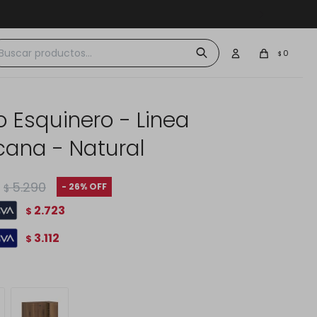
 $30.000
0
$
o Esquinero - Linea
cana - Natural
5.290
26
$
2.723
$
3.112
$