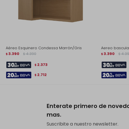
Aéreo Esquinero Condessa Marrón/Gris
Aereo basculan
3.390
4.390
3.390
4.3
$
$
$
$
2.373
$
2.712
$
Enterate primero de noved
mas.
Suscribite a nuestro newsletter.