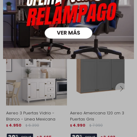
Productos que te pueden interesar
Aereo 3 Puertas Vidrio -
Aereo Americana 120 cm 3
A
Blanco - Linea Mexicana
Puertas Gris
P
4.950
6.390
4.990
7.990
$
$
$
$
$