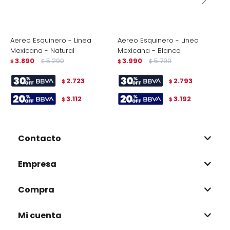
Aereo Esquinero - Linea
Aereo Esquinero - Linea
A
Mexicana - Natural
Mexicana - Blanco
S
3.890
5.290
3.990
5.790
$
$
$
$
$
2.723
2.793
$
$
3.112
3.192
$
$
Contacto
Empresa
Compra
Mi cuenta