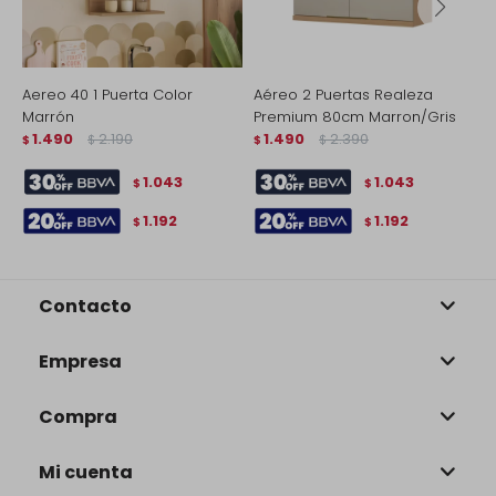
Aereo 40 1 Puerta Color
Aéreo 2 Puertas Realeza
A
Marrón
Premium 80cm Marron/Gris
$
1.490
2.190
1.490
2.390
$
$
$
$
1.043
1.043
$
$
1.192
1.192
$
$
Contacto
Empresa
Compra
Mi cuenta