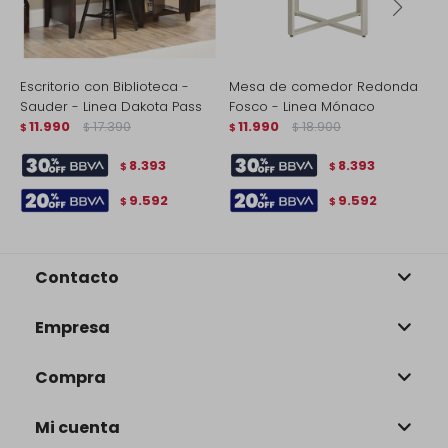
Escritorio con Biblioteca -
Mesa de comedor Redonda
P
Sauder - Linea Dakota Pass
Fosco - Linea Mónaco
M
11.990
17.390
11.990
18.900
$
$
$
$
$
8.393
8.393
$
$
9.592
9.592
$
$
Contacto
Empresa
Compra
Mi cuenta