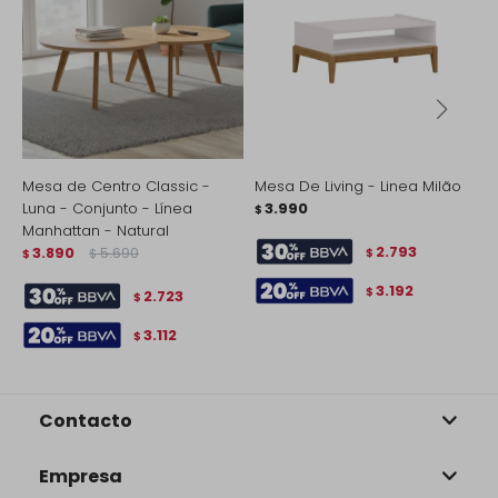
Mesa de Centro Classic -
Mesa De Living - Linea Milão
M
Luna - Conjunto - Línea
3.990
C
$
Manhattan - Natural
N
2.793
3.890
5.690
$
$
$
$
3.192
$
2.723
$
3.112
$
Contacto
Empresa