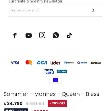
Suscribite a nuestro newsletter.



Sommier - Mannes - Queen - Bless
© Copyright 2026 / Rustico Hogar
34.790
48.590
28
$
$