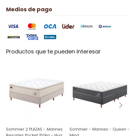
Medios de pago
Productos que te pueden interesar
Sommier 2 PLAZAS - Mannes
Sommier - Mannes - Queen -
S
Resortes Pocket 150kg - Hug
Mind
B