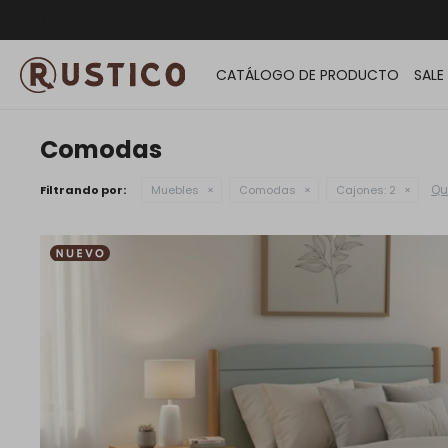
ENVÍO G
CATÁLOGO DE PRODUCTO
SALE
Comodas
Qui
Filtrando por:
Muebles
Comodas
Cajones:
2