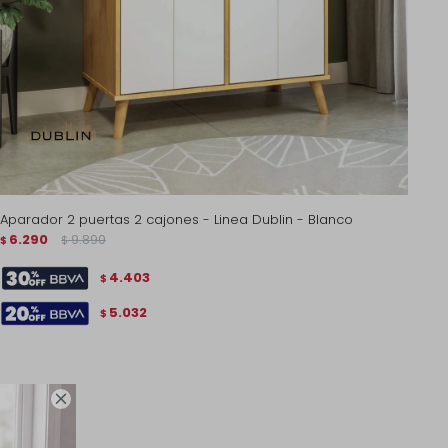
Aparador 2 puertas 2 cajones - Linea Dublin - Blanco
6.290
9.890
$
$
4.403
$
5.032
$
