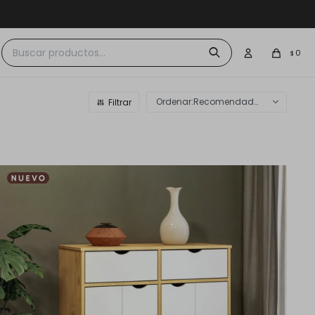
 $30.000
0
$
Recomendados