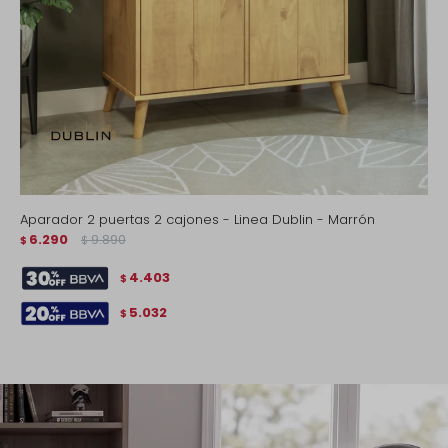
Aparador 2 puertas 2 cajones - Linea Dublin - Marrón
6.290
9.890
$
$
4.403
$
5.032
$