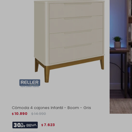
Cómoda 4 cajones Infantil - Boom - Gris
10.890
14.990
$
$
7.623
$