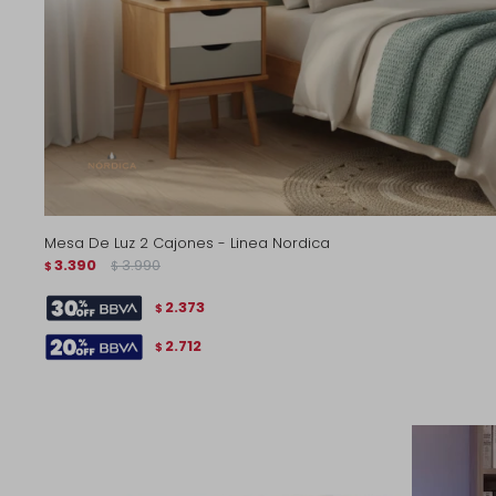
Mesa De Luz 2 Cajones - Linea Nordica
3.390
3.990
$
$
2.373
$
2.712
$