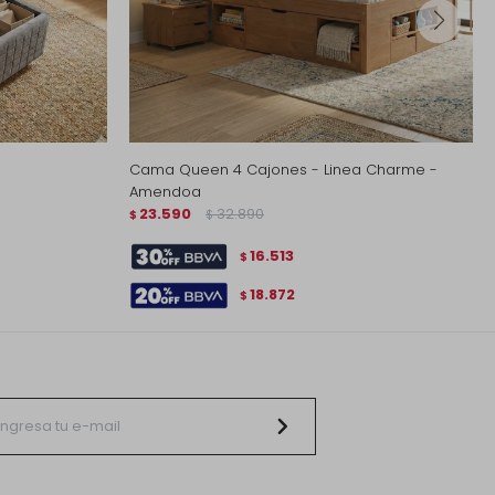
Cama Queen 4 Cajones - Linea Charme -
Amendoa
23.590
32.890
$
$
16.513
$
18.872
$