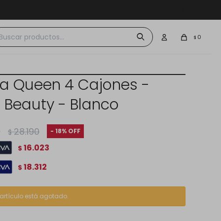
 $30.000
0
$
 Queen 4 Cajones -
a Beauty - Blanco
0
28.190
18
$
16.023
$
18.312
$
 artículo está agotado.