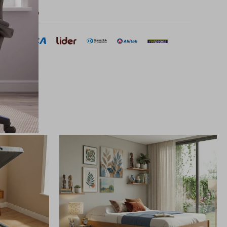
 de pago
sar