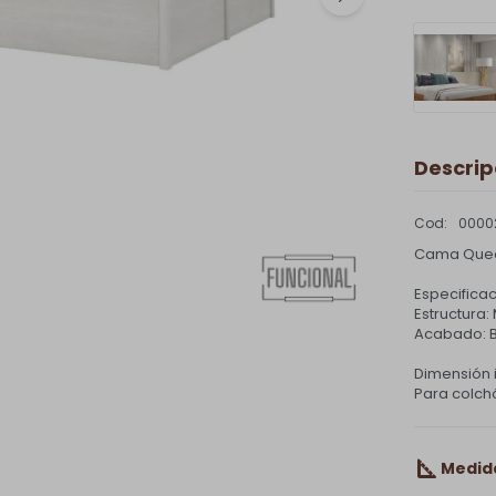
Descrip
0000
Cama Queen
Especificac
Estructura
Acabado: B
Dimensión i
Para colchó
Medid