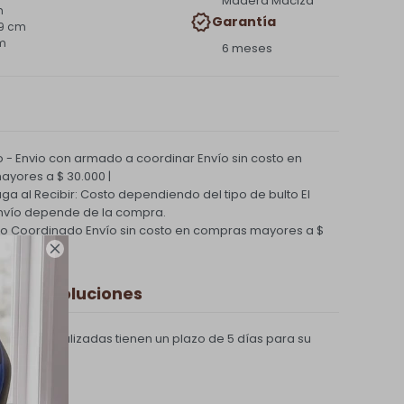
Madera Maciza
m
Garantía
,9 cm
cm
6 meses
 - Envio con armado a coordinar
Envío sin costo en
yores a $ 30.000 |
Paga al Recibir: Costo dependiendo del tipo de bulto
El
nvío depende de la compra.
ío Coordinado
Envío sin costo en compras mayores a $

 y Devoluciones
compras realizadas tienen un plazo de 5 días para su