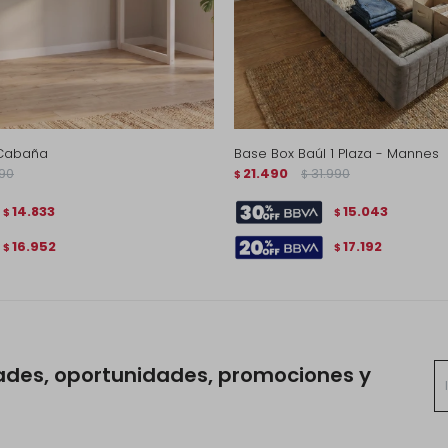
 Cabaña
Base Box Baúl 1 Plaza - Mannes
990
21.490
31.990
$
$
14.833
15.043
$
$
16.952
17.192
$
$
ades, oportunidades, promociones y