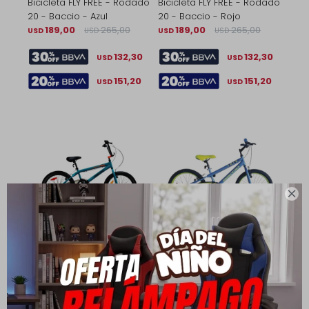
Bicicleta FLY FREE - Rodado
Bicicleta FLY FREE - Rodado
20 - Baccio - Azul
20 - Baccio - Rojo
189,00
265,00
189,00
265,00
USD
USD
USD
USD
132,30
132,30
USD
USD
151,20
151,20
USD
USD

Bicicleta FLY FREE - Rodado
Bicicleta Infantil Bambino -
20 - Baccio - Verde
Rodado 20 - Baccio - Azul
189,00
265,00
129,00
180,00
USD
USD
USD
USD
132,30
90,30