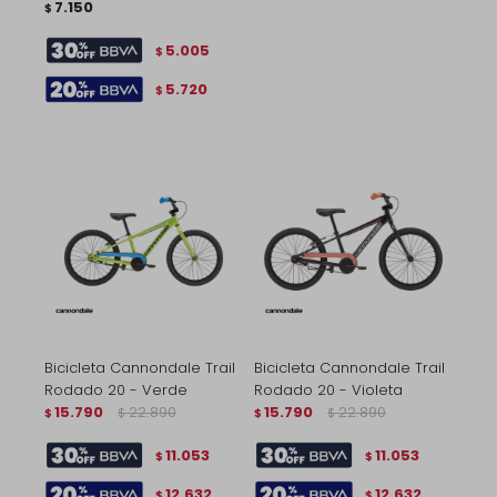
7.150
$
5.005
$
5.720
$
Bicicleta Cannondale Trail
Bicicleta Cannondale Trail
Rodado 20 - Verde
Rodado 20 - Violeta
15.790
22.890
15.790
22.890
$
$
$
$
11.053
11.053
$
$
12.632
12.632
$
$