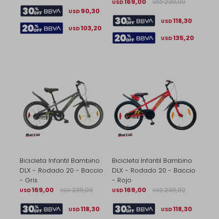
169,00
239,00
USD
USD
90,30
USD
118,30
USD
103,20
USD
135,20
USD
Bicicleta Infantil Bambino
Bicicleta Infantil Bambino
DLX - Rodado 20 - Baccio
DLX - Rodado 20 - Baccio
- Gris
- Rojo
169,00
239,00
169,00
239,00
USD
USD
USD
USD
118,30
118,30
USD
USD