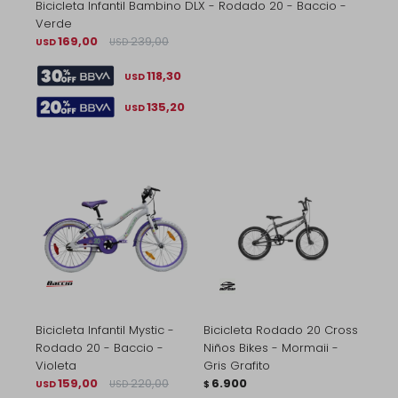
Bicicleta Infantil Bambino DLX - Rodado 20 - Baccio -
Verde
169,00
239,00
USD
USD
118,30
USD
135,20
USD
Bicicleta Infantil Mystic -
Bicicleta Rodado 20 Cross
Rodado 20 - Baccio -
Niños Bikes - Mormaii -
Violeta
Gris Grafito
159,00
220,00
6.900
USD
USD
$