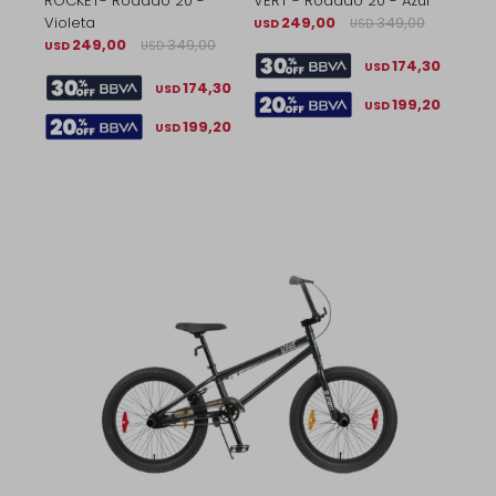
ROCKET- Rodado 20 -
VERT - Rodado 20 - Azul
Violeta
249,00
349,00
USD
USD
249,00
349,00
USD
USD
174,30
USD
174,30
USD
199,20
USD
199,20
USD