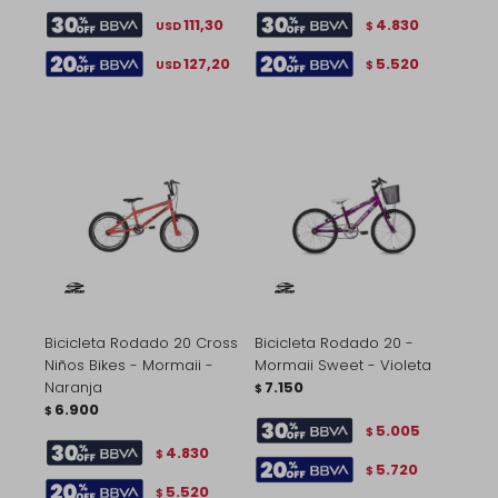
111,30
4.830
USD
$
127,20
5.520
USD
$
Bicicleta Rodado 20 Cross
Bicicleta Rodado 20 -
Niños Bikes - Mormaii -
Mormaii Sweet - Violeta
Naranja
7.150
$
6.900
$
5.005
$
4.830
$
5.720
$
5.520
$