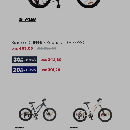
Bicicleta CLIPPER - Rodado 20 - S-PRO
489,00
685,00
USD
USD
342,30
USD
391,20
USD