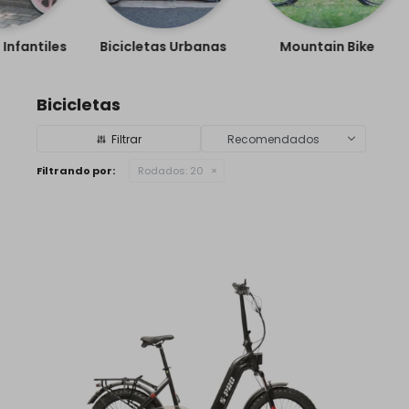
 Infantiles
Bicicletas Urbanas
Mountain Bike
Bicicletas
Recomendados
Filtrando por:
Rodados:
20