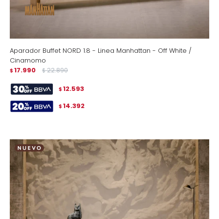
Aparador Buffet NORD 1.8 - Linea Manhattan - Off White /
Cinamomo
17.990
22.890
$
$
12.593
$
14.392
$