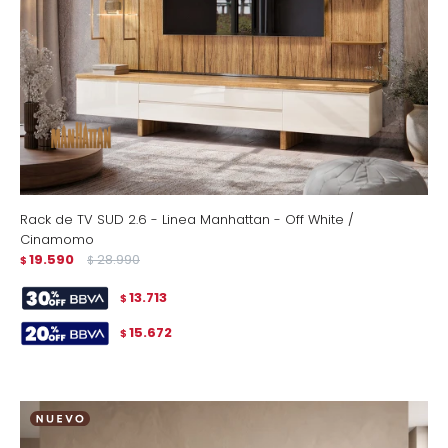
Rack de TV SUD 2.6 - Linea Manhattan - Off White /
Cinamomo
19.590
28.990
$
$
13.713
$
15.672
$