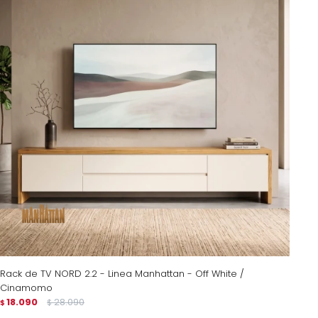
Rack de TV NORD 2.2 - Linea Manhattan - Off White /
Cinamomo
18.090
28.090
$
$