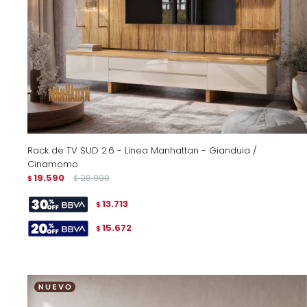
Rack de TV SUD 2.6 - Linea Manhattan - Gianduia /
Cinamomo
19.590
28.990
$
$
13.713
$
15.672
$