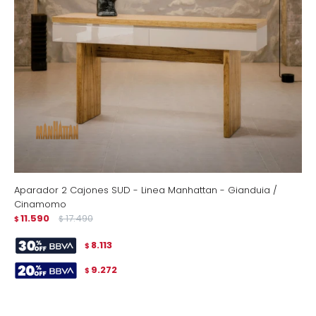
Aparador 2 Cajones SUD - Linea Manhattan - Gianduia /
Cinamomo
11.590
17.490
$
$
8.113
$
9.272
$