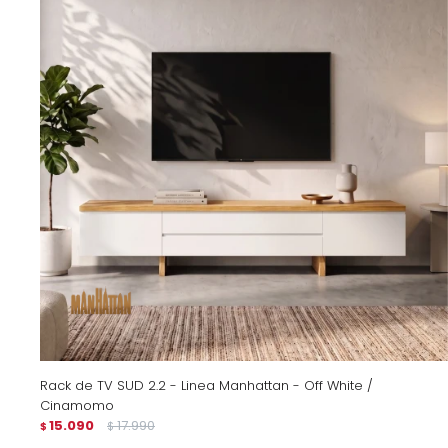
Rack de TV SUD 2.2 - Linea Manhattan - Off White /
Cinamomo
15.090
17.990
$
$