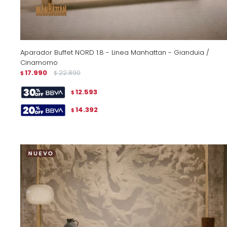
Aparador Buffet NORD 1.8 - Linea Manhattan - Gianduia /
Cinamomo
17.990
22.890
$
$
12.593
$
14.392
$