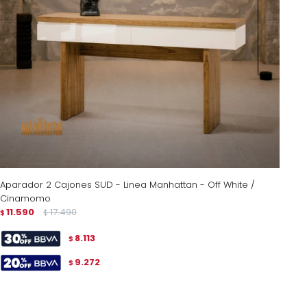
Aparador 2 Cajones SUD - Linea Manhattan - Off White /
Cinamomo
11.590
17.490
$
$
8.113
$
9.272
$