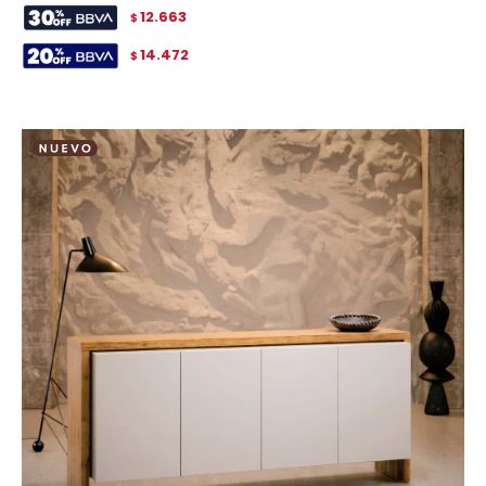
12.663
$
14.472
$