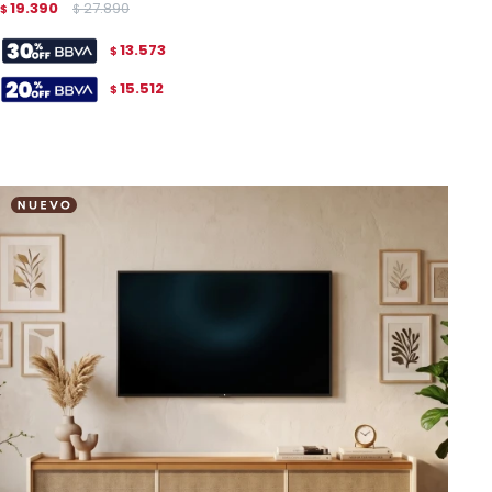
19.390
27.890
$
$
13.573
$
15.512
$