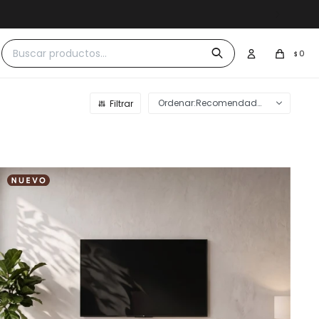
 $30.000
0
$
Recomendados