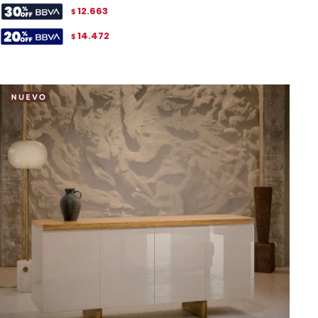
12.663
$
14.472
$