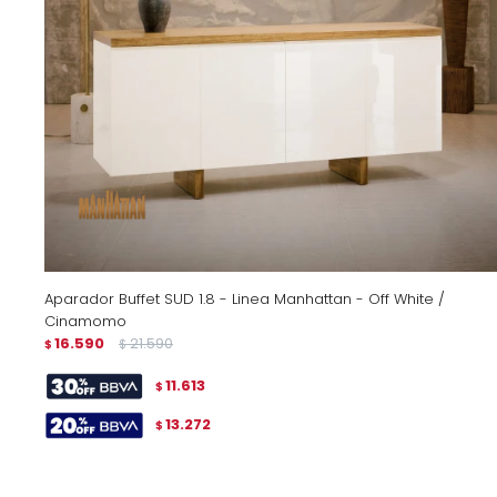
Aparador Buffet SUD 1.8 - Linea Manhattan - Off White /
Cinamomo
16.590
21.590
$
$
11.613
$
13.272
$