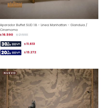
Aparador Buffet SUD 1.8 - Linea Manhattan - Gianduia /
Cinamomo
16.590
21.590
$
$
11.613
$
13.272
$