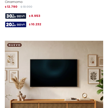
Cinamomo
12.790
18.990
$
$
8.953
$
10.232
$