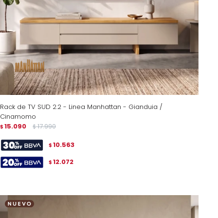
Rack de TV SUD 2.2 - Linea Manhattan - Gianduia /
Cinamomo
15.090
17.990
$
$
10.563
$
12.072
$