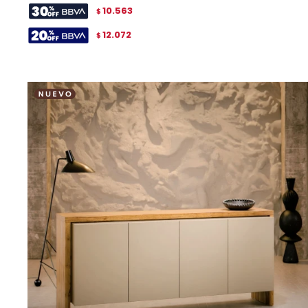
10.563
$
12.072
$