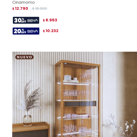
Cinamomo
12.790
18.990
$
$
8.953
$
10.232
$