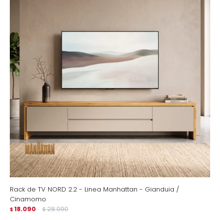
Rack de TV NORD 2.2 - Linea Manhattan - Gianduia /
Cinamomo
18.090
28.090
$
$