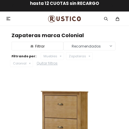
ENVÍO GRATIS dentro de MONTEVIDEO en compras
hasta 12 CUOTAS sin RECARGO
GARANTÍA DE DEVOLUCIÓN
ENVÍOS A TODO EL PAÍS
superiores a $30.000

Zapateras marca Colonial
Recomendados
Filtrando por:
Muebles
Zapateras
Quitar filtros
Colonial