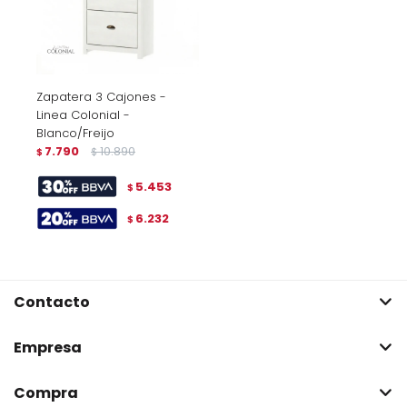
Zapatera 3 Cajones -
Linea Colonial -
Blanco/Freijo
7.790
10.890
$
$
5.453
$
6.232
$
Contacto
Empresa
Compra