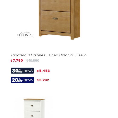
Zapatera 3 Cajones - Linea Colonial - Freijo
7.790
10.890
$
$
5.453
$
6.232
$