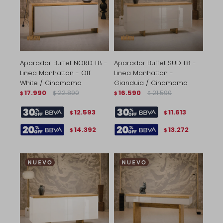
Aparador Buffet NORD 1.8 -
Aparador Buffet SUD 1.8 -
Linea Manhattan - Off
Linea Manhattan -
White / Cinamomo
Gianduia / Cinamomo
17.990
22.890
16.590
21.590
$
$
$
$
12.593
11.613
$
$
14.392
13.272
$
$