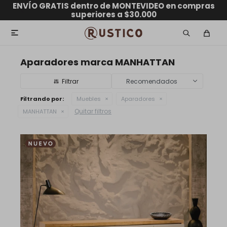
ENVÍO GRATIS dentro de MONTEVIDEO en compras
hasta 12 CUOTAS sin RECARGO
GARANTÍA DE DEVOLUCIÓN
ENVÍOS A TODO EL PAÍS
superiores a $30.000

Aparadores marca MANHATTAN
Recomendados
Filtrando por:
Muebles
Aparadores
Quitar filtros
MANHATTAN