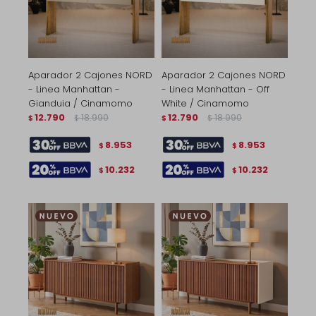
Aparador 2 Cajones NORD
Aparador 2 Cajones NORD
- Linea Manhattan -
- Linea Manhattan - Off
Gianduia / Cinamomo
White / Cinamomo
12.790
18.990
12.790
18.990
$
$
$
$
8.953
8.953
$
$
10.232
10.232
$
$