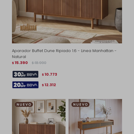
Aparador Buffet Dune Ripiado 1.6 - Linea Manhattan -
Natural
15.390
18.990
$
$
10.773
$
12.312
$