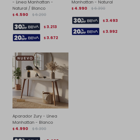
- Linea Manhattan -
Manhattan - Natural
Natural / Blanco
4.990
6.390
$
$
4.590
6.290
$
$
3.493
$
3.213
$
3.992
$
3.672
$
Aparador Zury - Línea
Manhattan - Blanco
4.990
6.390
$
$