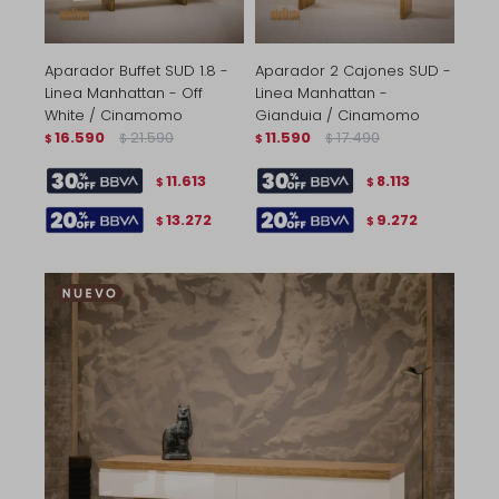
Aparador Buffet SUD 1.8 -
Aparador 2 Cajones SUD -
Linea Manhattan - Off
Linea Manhattan -
White / Cinamomo
Gianduia / Cinamomo
16.590
21.590
11.590
17.490
$
$
$
$
11.613
8.113
$
$
13.272
9.272
$
$