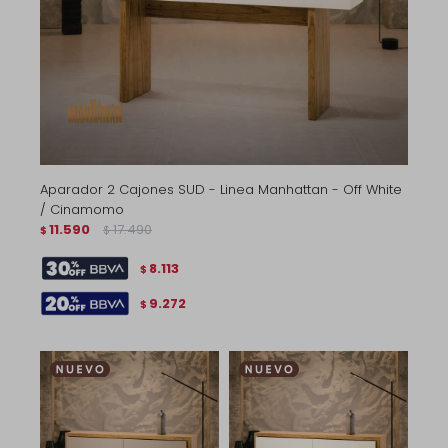
Aparador 2 Cajones SUD - Linea Manhattan - Off White
/ Cinamomo
11.590
17.490
$
$
8.113
$
9.272
$