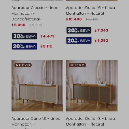
Aparador Classic - Línea
Aparador Dune 1.6 - Linea
Manhattan -
Manhattan - Natural
Blanco/Natural
10.490
15.190
$
$
6.390
9.290
$
$
7.343
$
4.473
$
8.392
$
5.112
$
Aparador Dune 1.6 - Linea
Aparador Dune 1.8 - Linea
Manhattan -
Manhattan - Natural