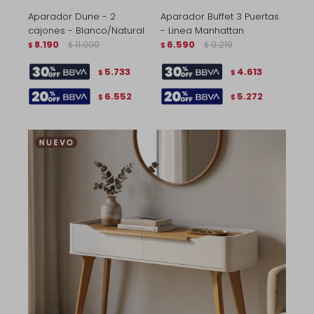
Aparador Dune - 2
Aparador Buffet 3 Puertas
cajones - Blanco/Natural
- Linea Manhattan
8.190
11.000
6.590
9.219
$
$
$
$
5.733
4.613
$
$
6.552
5.272
$
$