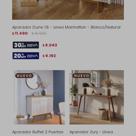
Aparador Dune 1.8 - Linea Manhattan - Blanco/Natural
11.490
16.000
$
$
8.043
$
9.192
$
Aparador Buffet 2 Puertas
Aparador Zury - Línea