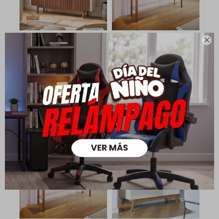

Aparador Buffet Dune
Aparador Dune - 2
Ripiado 1.6 - Linea
cajones - Natural
Manhattan - Off White
8.190
11.000
$
$
15.390
18.990
$
$
5.733
$
10.773
$
6.552
$
12.312
$