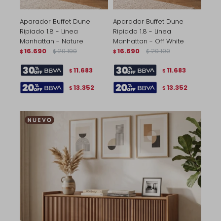
Aparador Buffet Dune
Aparador Buffet Dune
Ripiado 1.8 - Linea
Ripiado 1.8 - Linea
Manhattan - Nature
Manhattan - Off White
16.690
20.190
16.690
20.190
$
$
$
$
11.683
11.683
$
$
13.352
13.352
$
$