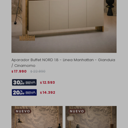
Aparador Buffet NORD 1.8 - Linea Manhattan - Gianduia
/ Cinamomo
17.990
22.890
$
$
12.593
$
14.392
$