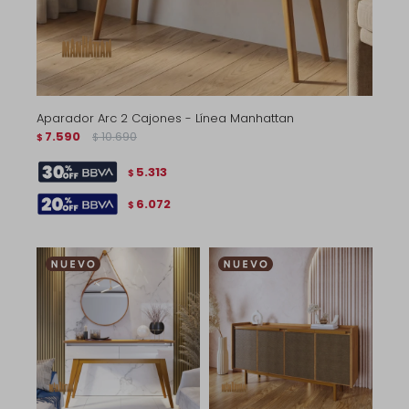
Aparador Arc 2 Cajones - Línea Manhattan
7.590
10.690
$
$
5.313
$
6.072
$