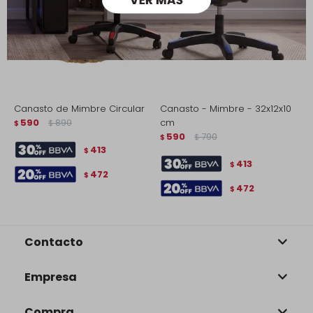
Canasto de Mimbre Circular
Canasto - Mimbre - 32x12x10
C
590
890
cm
3
$
$
590
790
$
$
$
413
$
413
$
472
$
472
$
Contacto
Empresa
Compra