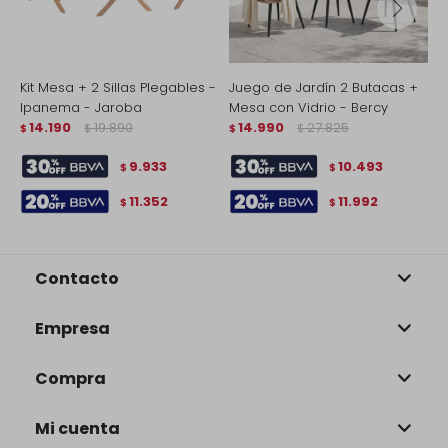
Kit Mesa + 2 Sillas Plegables -
Juego de Jardín 2 Butacas +
R
Ipanema - Jaroba
Mesa con Vidrio - Bercy
M
14.190
19.890
14.990
27.825
$
$
$
$
$
9.933
10.493
$
$
11.352
11.992
$
$
Contacto
Empresa
Compra
Mi cuenta