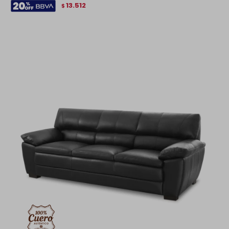
13.512
$