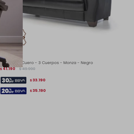
Sillón 100% Cuero - 3 Cuerpos - Monza - Negro
41.190
49.990
$
$
33.190
$
35.190
$