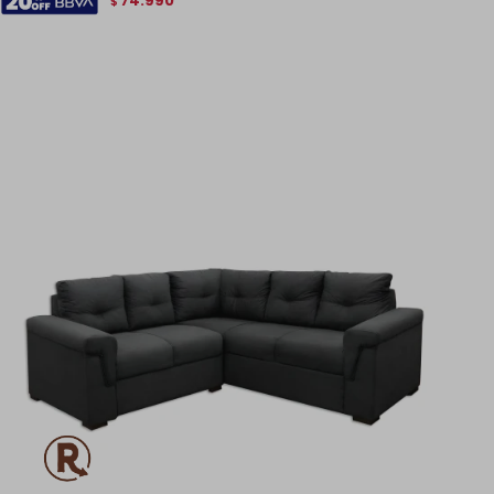
74.990
$