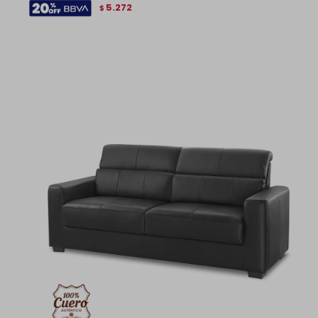
5.272
$