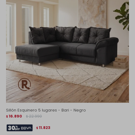
Sillón Esquinero 5 lugares - Bari - Negro
16.890
22.990
$
$
11.823
$