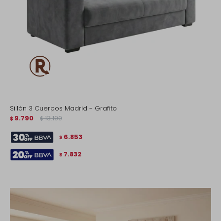
Sillón 3 Cuerpos Madrid - Grafito
9.790
13.190
$
$
6.853
$
7.832
$