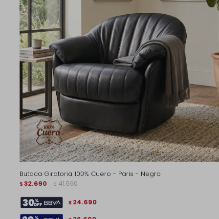
Butaca Giratoria 100% Cuero - Paris - Negro
32.690
41.590
$
$
24.690
$