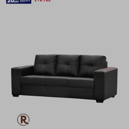
79.790
$