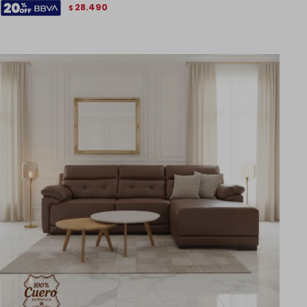
28.490
$