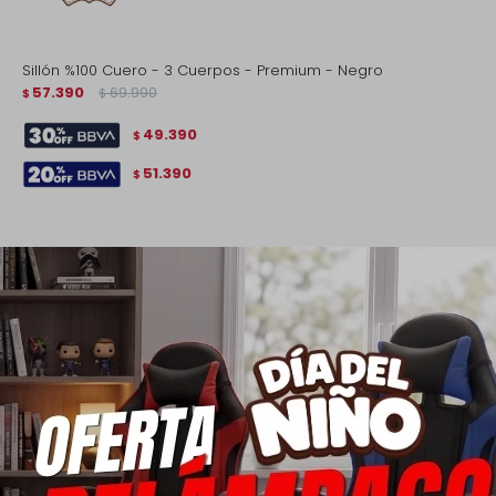
Sillón %100 Cuero - 3 Cuerpos - Premium - Negro
57.390
69.990
$
$
49.390
$
51.390
$