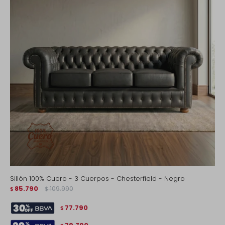
Sillón 100% Cuero - 3 Cuerpos - Chesterfield - Negro
85.790
109.990
$
$
77.790
$