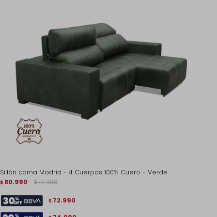
Sillón cama Madrid - 4 Cuerpos 100% Cuero - Verde
80.990
111.390
$
$
72.990
$