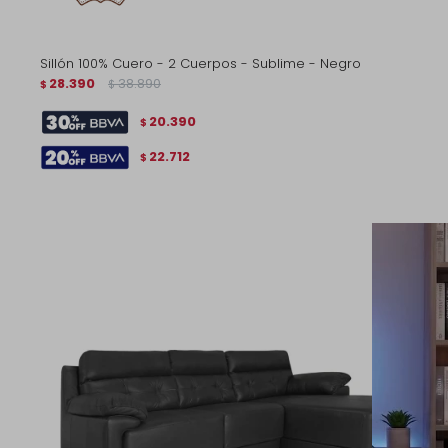
Sillón 100% Cuero - 2 Cuerpos - Sublime - Negro
28.390
38.890
$
$
20.390
$
22.712
$