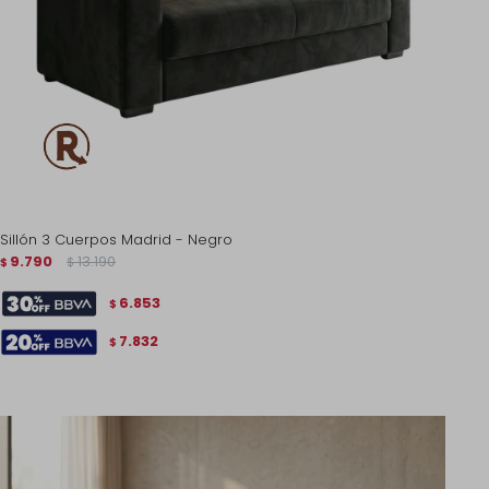
Sillón 3 Cuerpos Madrid - Negro
9.790
13.190
$
$
6.853
$
7.832
$