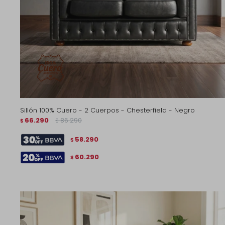
Sillón 100% Cuero - 2 Cuerpos - Chesterfield - Negro
66.290
86.290
$
$
58.290
$
60.290
$