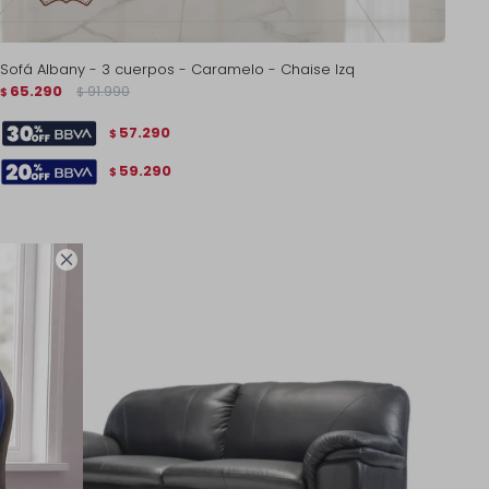
Sofá Albany - 3 cuerpos - Caramelo - Chaise Izq
65.290
91.990
$
$
57.290
$
59.290
$
