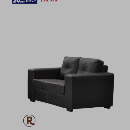
26.690
$