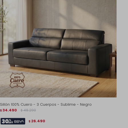
Sillón 100% Cuero - 3 Cuerpos - Sublime - Negro
34.490
48.290
$
$
26.490
$