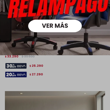
Sillón 100% Cuero - 2 Cuerpos - Monza - Negro
33.290
39.590
$
$
25.290
$
27.290
$