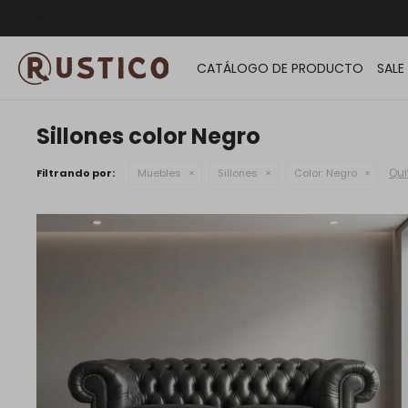
ENVÍO G
CATÁLOGO DE PRODUCTO
SALE
Sillones color Negro
Quit
Filtrando por:
Muebles
Sillones
Color:
Negro