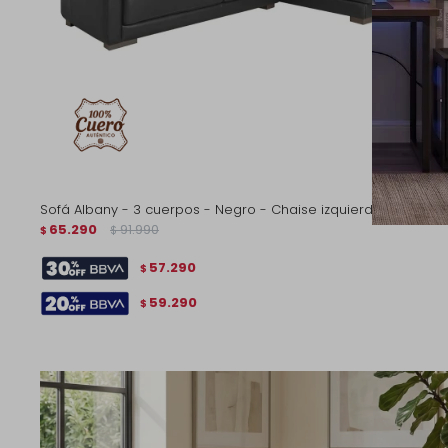
Sofá Albany - 3 cuerpos - Negro - Chaise izquierdo
65.290
91.990
$
$
57.290
$
59.290
$