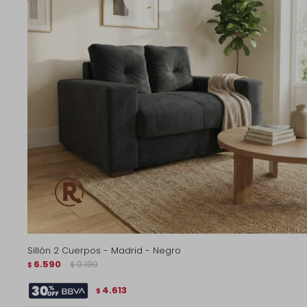
Sillón 2 Cuerpos - Madrid - Negro
6.590
9.190
$
$
4.613
$