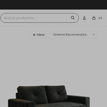
 $30.000
0
$
Recomendados