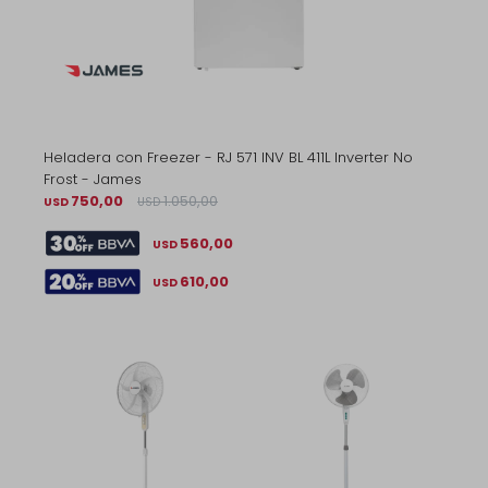
Heladera con Freezer - RJ 571 INV BL 411L Inverter No
Frost - James
750,00
1.050,00
USD
USD
560,00
USD
610,00
USD