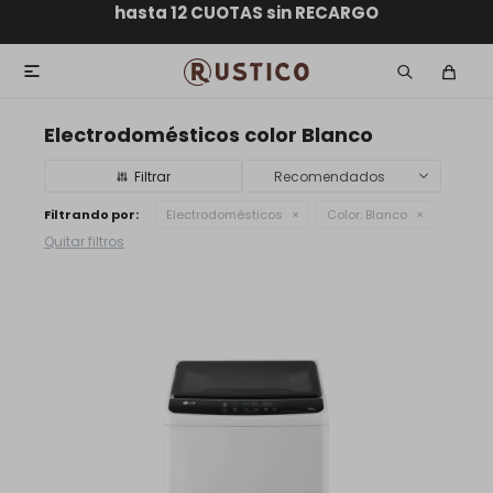
ENVÍO GRATIS dentro de MONTEVIDEO en compras
hasta 12 CUOTAS sin RECARGO
GARANTÍA DE DEVOLUCIÓN
ENVÍOS A TODO EL PAÍS
superiores a $30.000

Electrodomésticos color Blanco
Recomendados
Filtrando por:
Electrodomésticos
Color:
Blanco
Quitar filtros