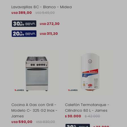
Lavavajillas 8C - Blanco - Midea
389,00
549,00
USD
USD
272,30
USD
311,20
USD
Cocina A Gas con Grill -
Calefón Termotanque -
Modelo C- 325 G2 Inox -
Cilíndrico 80 L - James
James
30.000
42.000
$
$
590,00
830,00
USD
USD