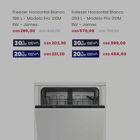
Freezer Horizontal Blanco
Freezer Horizontal Blanco
198 L - Modelo FHJ 210M
293 L - Modelo FHJ 310M
INV - James
INV - James
289,00
400,00
570,00
790,00
USD
USD
USD
USD
202,30
399,00
USD
USD
231,20
456,00
USD
USD