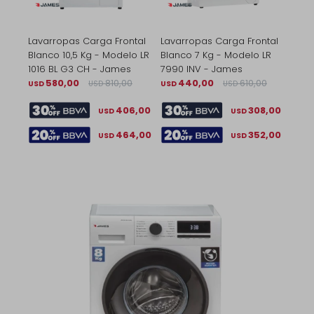
Lavarropas Carga Frontal
Lavarropas Carga Frontal
Blanco 10,5 Kg - Modelo LR
Blanco 7 Kg - Modelo LR
1016 BL G3 CH - James
7990 INV - James
580,00
810,00
440,00
610,00
USD
USD
USD
USD
406,00
308,00
USD
USD
464,00
352,00
USD
USD