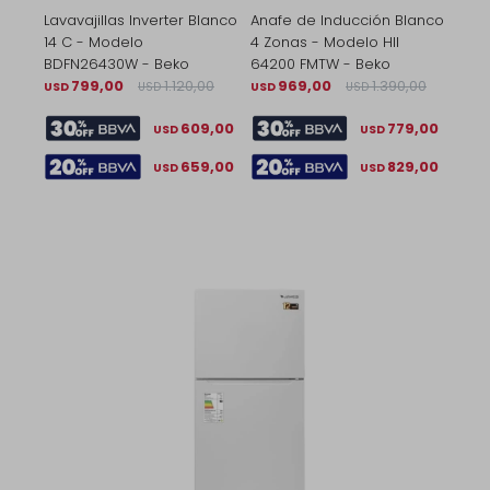
Lavavajillas Inverter Blanco
Anafe de Inducción Blanco
14 C - Modelo
4 Zonas - Modelo HII
BDFN26430W - Beko
64200 FMTW - Beko
799,00
1.120,00
969,00
1.390,00
USD
USD
USD
USD
609,00
779,00
USD
USD
659,00
829,00
USD
USD