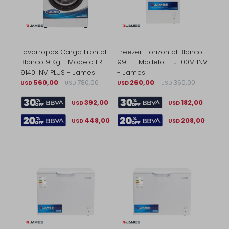
Lavarropas Carga Frontal
Freezer Horizontal Blanco
Blanco 9 Kg - Modelo LR
99 L - Modelo FHJ 100M INV
9140 INV PLUS - James
- James
560,00
780,00
260,00
360,00
USD
USD
USD
USD
392,00
182,00
USD
USD
448,00
208,00
USD
USD