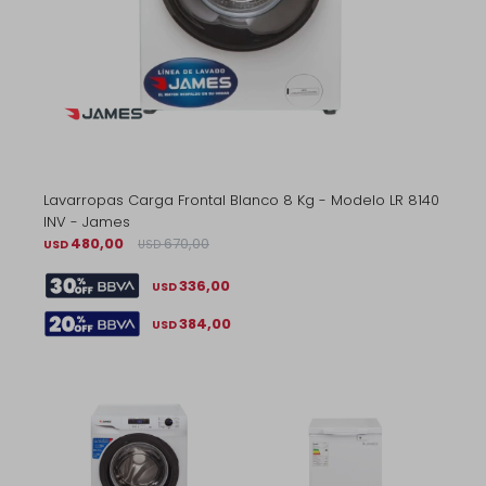
Lavarropas Carga Frontal Blanco 8 Kg - Modelo LR 8140
INV - James
480,00
670,00
USD
USD
336,00
USD
384,00
USD