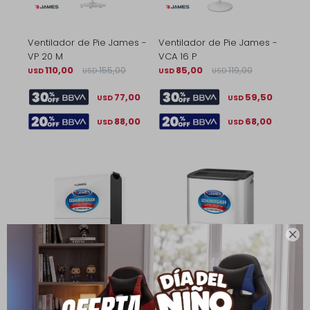
Ventilador de Pie James -
Ventilador de Pie James -
VP 20 M
VCA 16 P
110,00
155,00
85,00
119,00
USD
USD
USD
USD
77,00
59,50
USD
USD
88,00
68,00
USD
USD

Deshumidificador DJ-10 DN
Deshumidificador DJ-20
- James
DF - James