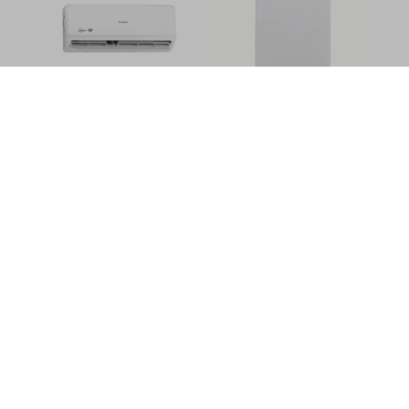
Aire Acondicionado Split
Lavavajillas Blanco - LV 15V
Inverter - 12000 Btu -
BL - James
James
640,00
899,00
USD
USD
530,00
749,00
USD
USD
450,00
USD
371,00
USD
512,00
USD
424,00
USD