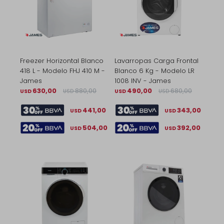
Freezer Horizontal Blanco
Lavarropas Carga Frontal
418 L - Modelo FHJ 410 M -
Blanco 6 Kg - Modelo LR
James
1008 INV - James
630,00
880,00
490,00
680,00
USD
USD
USD
USD
441,00
343,00
USD
USD
504,00
392,00
USD
USD