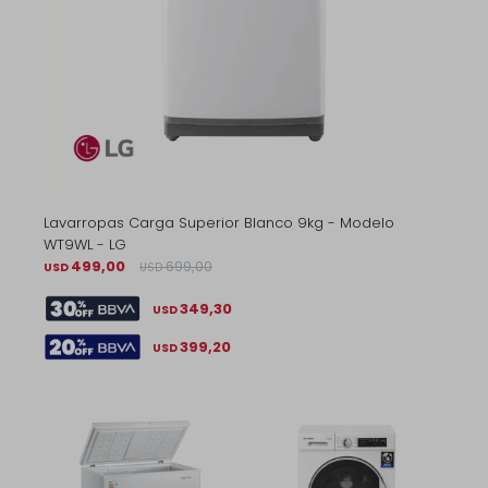
Lavarropas Carga Superior Blanco 9kg - Modelo
WT9WL - LG
499,00
699,00
USD
USD
349,30
USD
399,20
USD