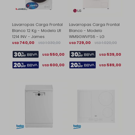
Lavarropas Carga Frontal
Lavarropas Carga Frontal
Blanco 12 Kg - Modelo LR
Blanco - Modelo
1214 INV - James
WM9GWVFS6 - LG
740,00
1.030,00
729,00
1.020,00
USD
USD
USD
USD
550,00
539,00
USD
USD
600,00
589,00
USD
USD