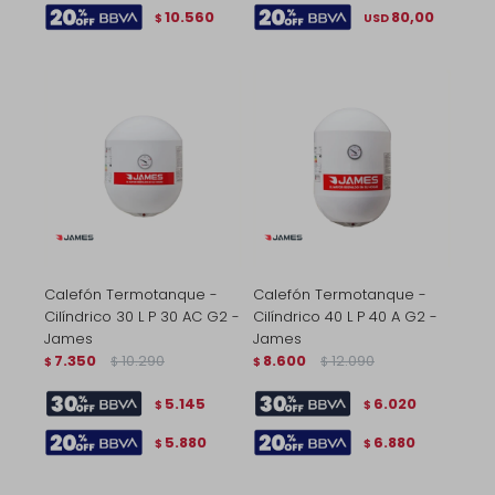
10.560
80,00
$
USD
Calefón Termotanque -
Calefón Termotanque -
Cilíndrico 30 L P 30 AC G2 -
Cilíndrico 40 L P 40 A G2 -
James
James
7.350
10.290
8.600
12.090
$
$
$
$
5.145
6.020
$
$
5.880
6.880
$
$