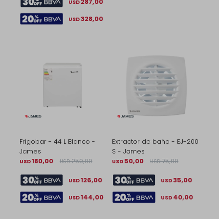
287,00
USD
328,00
USD
Frigobar - 44 L Blanco -
Extractor de baño - EJ-200
James
S - James
180,00
259,00
50,00
75,00
USD
USD
USD
USD
126,00
35,00
USD
USD
144,00
40,00
USD
USD