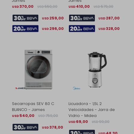
James
James
370,00
550,00
410,00
579,00
USD
USD
USD
USD
259,00
287,00
USD
USD
296,00
328,00
USD
USD
Secarropas SEV 80 C
Licuadora - 1,5L 2
BLANCO - James
Velocidades - Jarra de
540,00
759,00
Vidrio - Midea
USD
USD
69,00
99,00
USD
USD
378,00
USD
48,30
USD