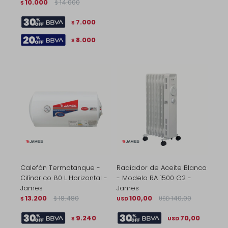
10.000
14.000
$
$
7.000
$
8.000
$
Calefón Termotanque -
Radiador de Aceite Blanco
Cilíndrico 80 L Horizontal -
- Modelo RA 1500 G2 -
James
James
13.200
18.480
100,00
140,00
$
$
USD
USD
9.240
70,00
$
USD