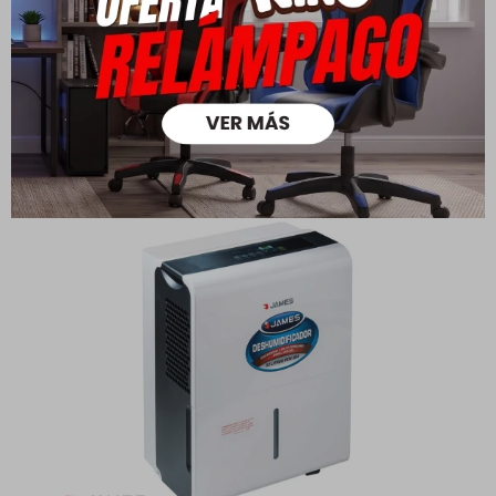
240,00
336,00
280,00
395,00
USD
USD
USD
USD
168,00
196,00
USD
USD
192,00
224,00
USD
USD