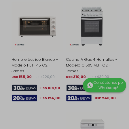
Horno eléctrico Blanco -
Cocina A Gas 4 Hornallas -
Modelo HJTF 45 G2 -
Modelo C 505 MBT G2 -
James
James
155,00
220,00
310,00
439,00
USD
USD
USD
USD
108,50
217,00
USD
USD
124,00
248,00
USD
USD