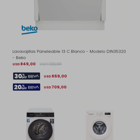
Lavavajillas Paneleable 13 C Blanco - Modelo DIN35320
- Beko
849,00
1.120,00
USD
USD
659,00
USD
709,00
USD