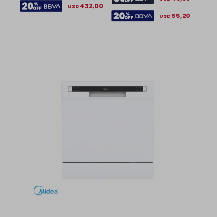
432,00
USD
55,20
USD