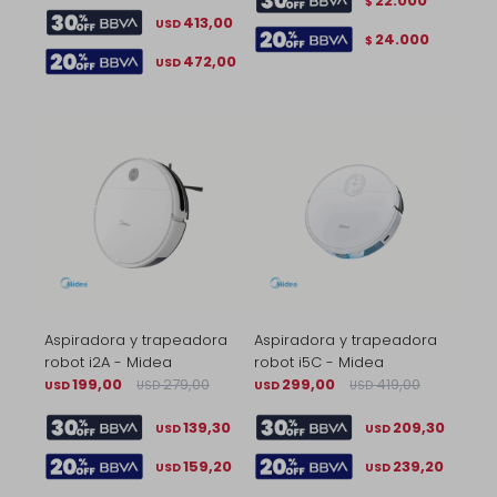
22.000
$
413,00
USD
24.000
$
472,00
USD
Aspiradora y trapeadora
Aspiradora y trapeadora
robot i2A - Midea
robot i5C - Midea
199,00
279,00
299,00
419,00
USD
USD
USD
USD
139,30
209,30
USD
USD
159,20
239,20
USD
USD