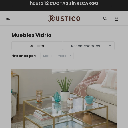
ENVÍO GRATIS dentro de MONTEVIDEO en compras
hasta 12 CUOTAS sin RECARGO
GARANTÍA DE DEVOLUCIÓN
ENVÍOS A TODO EL PAÍS
superiores a $30.000

Muebles Vidrio
Recomendados
Filtrando por:
Material:
Vidrio