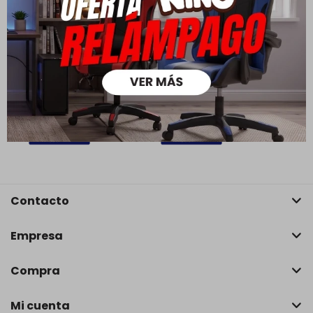
Estanteria - Sauder - Linea
Estantería - Sauder - Linea
Coral Cape
International Lux
12.890
19.990
7.380
10.990
$
$
$
$
9.023
5.166
$
$
10.312
5.904
$
$
Contacto
Empresa
Compra
Mi cuenta