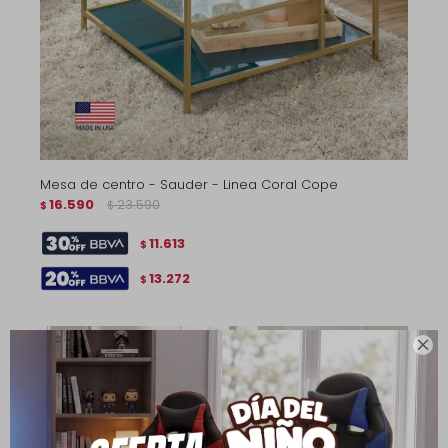
Mesa de centro - Sauder - Linea Coral Cope
16.590
23.590
$
$
11.613
$
13.272
$
