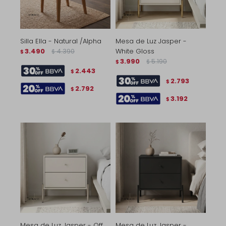
Silla Ella - Natural /Alpha
Mesa de Luz Jasper -
3.490
4.390
White Gloss
$
$
3.990
5.190
$
$
2.443
$
2.793
$
2.792
$
3.192
$
Mesa de Luz Jasper - Off
Mesa de Luz Jasper -