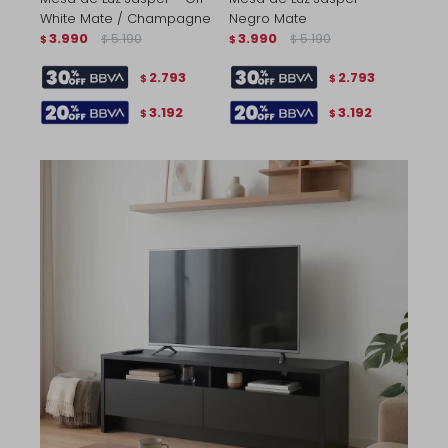
White Mate / Champagne
Negro Mate
3.990
5.190
3.990
5.190
$
$
$
$
2.793
2.793
$
$
3.192
3.192
$
$