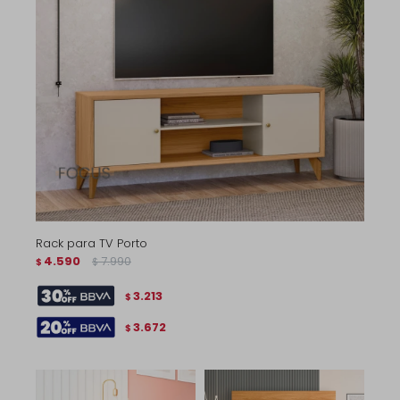
Rack para TV Porto
4.590
7.990
$
$
3.213
$
3.672
$