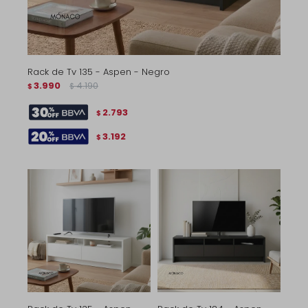
Rack de Tv 135 - Aspen - Negro
3.990
4.190
$
$
2.793
$
3.192
$