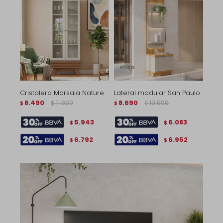
Cristalero Marsala Nature
Lateral modular San Paulo
8.490
11.890
8.690
13.590
$
$
$
$
5.943
6.083
$
$
6.792
6.952
$
$