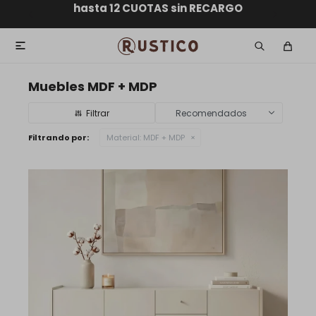
ENVÍO GRATIS dentro de MONTEVIDEO en compras
hasta 12 CUOTAS sin RECARGO
GARANTÍA DE DEVOLUCIÓN
ENVÍOS A TODO EL PAÍS
superiores a $30.000

Muebles MDF + MDP
Recomendados
Filtrando por:
Material:
MDF + MDP