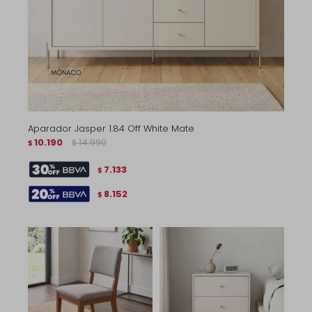
Aparador Jasper 1.84 Off White Mate
10.190
14.990
$
$
7.133
$
8.152
$