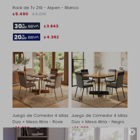
Rack de Tv 219 - Aspen - Blanco
5.490
8.290
$
$
3.843
$
4.392
$
Juego de Comedor 4 sillas
Juego de Comedor 4 sillas
Duo + Mesa Atria - Rose
Duo + Mesa Atria - Negro
14.090
19.690
14.090
19.690
$
$
$
$
