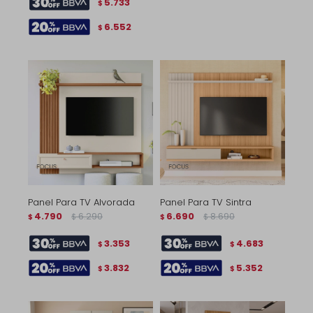
5.733
$
6.552
$
Panel Para TV Alvorada
Panel Para TV Sintra
4.790
6.290
6.690
8.690
$
$
$
$
3.353
4.683
$
$
3.832
5.352
$
$