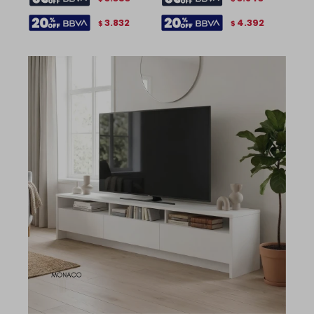
3.832
4.392
$
$