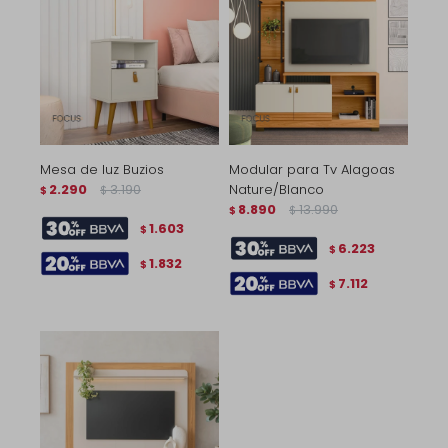
Mesa de luz Buzios
Modular para Tv Alagoas
2.290
3.190
Nature/Blanco
$
$
8.890
13.990
$
$
1.603
$
6.223
$
1.832
$
7.112
$