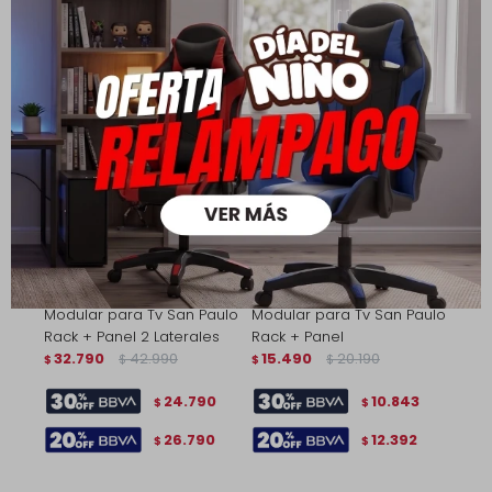
9.863
9.863
$
$
11.272
11.272
$
$
Modular para Tv San Paulo
Modular para Tv San Paulo
Rack + Panel 2 Laterales
Rack + Panel
32.790
42.990
15.490
20.190
$
$
$
$
24.790
10.843
$
$
26.790
12.392
$
$