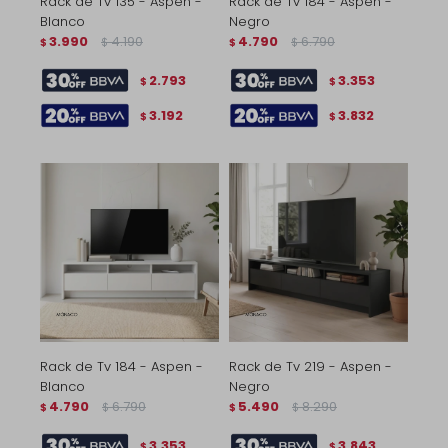
Rack de Tv 135 - Aspen -
Rack de Tv 184 - Aspen -
Blanco
Negro
3.990
4.190
4.790
6.790
$
$
$
$
2.793
3.353
$
$
3.192
3.832
$
$
Rack de Tv 184 - Aspen -
Rack de Tv 219 - Aspen -
Blanco
Negro
4.790
6.790
5.490
8.290
$
$
$
$
3.353
3.843
$
$