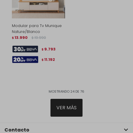
Modular para Tv Munique
Nature/Blanco
13.990
19.990
$
$
9.793
$
11.192
$
MOSTRANDO
24
DE
76
VER MÁS
Contacto