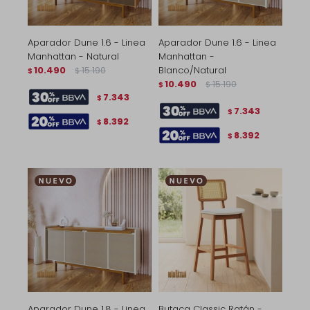
Aparador Dune 1.6 - Linea
Aparador Dune 1.6 - Linea
Manhattan - Natural
Manhattan -
10.490
15.190
Blanco/Natural
$
$
10.490
15.190
$
$
7.343
$
7.343
$
8.392
$
8.392
$
Aparador Dune 1.8 - Linea
Butaca Classic Ratán -