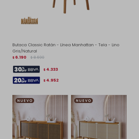
Butaca Classic Ratán - Línea Manhattan - Tela - Lino
Gris/Natural
6.190
8.690
$
$
4.333
$
4.952
$