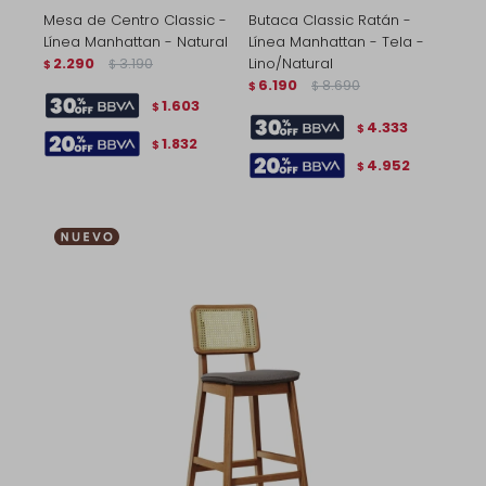
Mesa de Centro Classic -
Butaca Classic Ratán -
Línea Manhattan - Natural
Línea Manhattan - Tela -
2.290
3.190
Lino/Natural
$
$
6.190
8.690
$
$
1.603
$
4.333
$
1.832
$
4.952
$