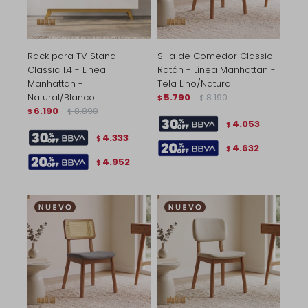
Rack para TV Stand
Silla de Comedor Classic
Classic 1.4 - Linea
Ratán - Línea Manhattan -
Manhattan -
Tela Lino/Natural
Natural/Blanco
5.790
8.190
$
$
6.190
8.890
$
$
4.053
$
4.333
$
4.632
$
4.952
$