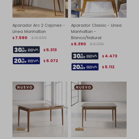
Aparador Arc 2 Cajones -
Aparador Classic - Línea
Línea Manhattan
Manhattan -
7.590
10.690
Blanco/Natural
$
$
6.390
9.290
$
$
5.313
$
4.473
$
6.072
$
5.112
$