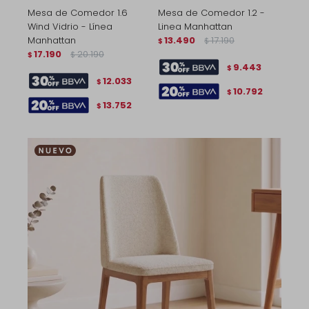
Mesa de Comedor 1.6
Mesa de Comedor 1.2 -
Wind Vidrio - Línea
Linea Manhattan
Manhattan
13.490
17.190
$
$
17.190
20.190
$
$
9.443
$
12.033
$
10.792
$
13.752
$