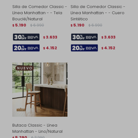
Silla de Comedor Classic -
Silla de Comedor Classic -
Línea Manhattan - - Tela
Línea Manhattan - - Cuero
Bouclé/Natural
Sintético
5.190
6.990
5.190
6.990
$
$
$
$
3.633
3.633
$
$
4.152
4.152
$
$
Butaca Classic - Línea
Manhattan - Lino/Natural
5.290
7.290
$
$