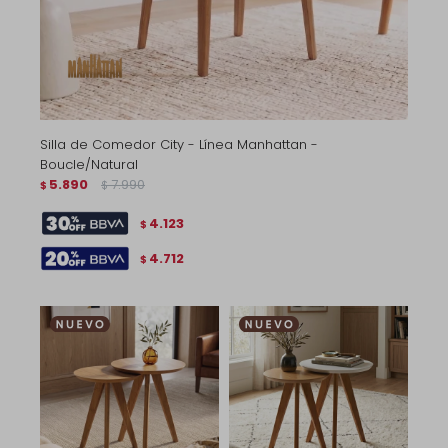
Silla de Comedor City - Línea Manhattan -
Boucle/Natural
5.890
7.990
$
$
4.123
$
4.712
$