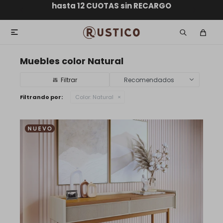
ENVÍO GRATIS dentro de MONTEVIDEO en compras
hasta 12 CUOTAS sin RECARGO
GARANTÍA DE DEVOLUCIÓN
ENVÍOS A TODO EL PAÍS
superiores a $30.000

Muebles color Natural
Recomendados
Filtrando por:
Color:
Natural