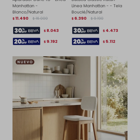
Manhattan -
Línea Manhattan - - Tela
Blanco/Natural
Bouclé/Natural
11.490
16.000
6.390
9.190
$
$
$
$
8.043
4.473
$
$
9.192
5.112
$
$