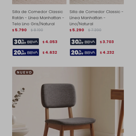
Silla de Comedor Classic
Silla de Comedor Classic -
Ratán - Línea Manhattan -
Línea Manhattan -
Tela Lino Gris/Natural
Lino/Natural
5.790
8.190
5.290
7.390
$
$
$
$
4.053
3.703
$
$
4.632
4.232
$
$