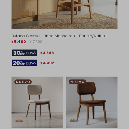
Butaca Classic - Línea Manhattan - Bouclé/Natural
5.490
7.690
$
$
3.843
$
4.392
$