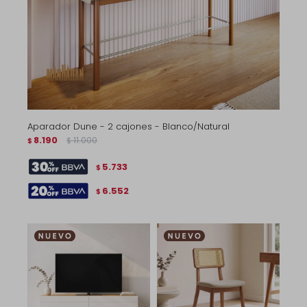
Aparador Dune - 2 cajones - Blanco/Natural
8.190
11.000
$
$
5.733
$
6.552
$