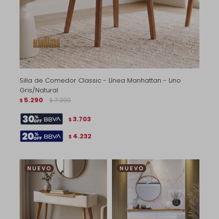
Silla de Comedor Classic - Línea Manhattan - Lino
Gris/Natural
5.290
7.390
$
$
3.703
$
4.232
$