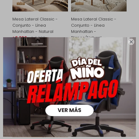
Mesa Lateral Classic -
Mesa Lateral Classic -
Conjunto - Línea
Conjunto - Línea
Manhattan - Natural
Manhattan -
3.390
4.690
Blanco/Natural
$
$

3.390
4.690
$
$
2.373
$
2.373
$
2.712
$
2.712
$