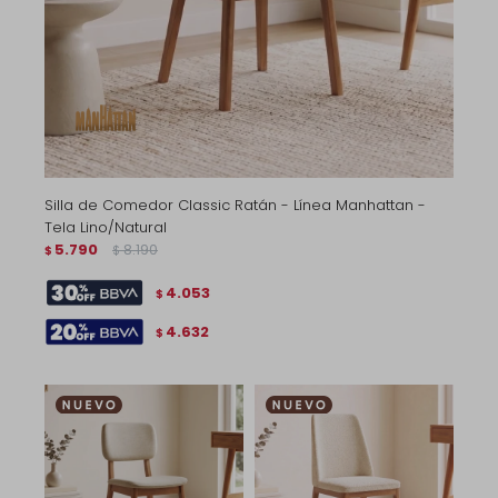
Silla de Comedor Classic Ratán - Línea Manhattan -
Tela Lino/Natural
5.790
8.190
$
$
4.053
$
4.632
$