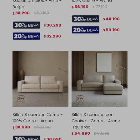
Baúles amplios - Amo -
100% Cuero - Arena
Beige
56.190
77.190
$
$
38.290
53.160
$
$
48.190
$
30.290
$
50.190
$
32.290
$
Sillón 3 cuerpos Como -
Sillón 3 cuerpos con
100% Cuero - Arena
Chaise - Como - Arena
38.690
53.990
Izquierdo
$
$
64.990
90.190
$
$
30.690
$