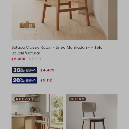
Butaca Classic Ratán - Línea Manhattan - - Tela
Bouclé/Natural
6.390
9.190
$
$
4.473
$
5.112
$