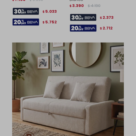
3.390
4.190
$
$
5.033
$
2.373
$
5.752
$
2.712
$