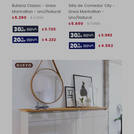
Butaca Classic - Línea
Silla de Comedor City -
Manhattan - Lino/Natural
Línea Manhattan -
5.290
7.290
Lino/Natural
$
$
5.690
7.990
$
$
3.703
$
3.983
$
4.232
$
4.552
$