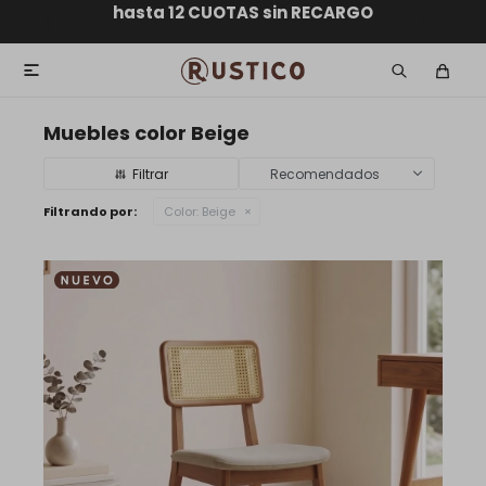
ENVÍO GRATIS dentro de MONTEVIDEO en compras
hasta 12 CUOTAS sin RECARGO
GARANTÍA DE DEVOLUCIÓN
ENVÍOS A TODO EL PAÍS
superiores a $30.000

Muebles color Beige
Recomendados
Filtrando por:
Color:
Beige