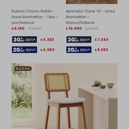
Butaca Classic Ratán -
Aparador Dune 1.6 - Linea
Línea Manhattan - Tela -
Manhattan -
Lino/Natural
Blanco/Natural
6.190
8.690
10.490
15.190
$
$
$
$
4.333
7.343
$
$
4.952
8.392
$
$