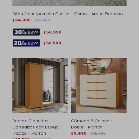
Sillón 3 cuerpos con Chaise - Como - Arena Derecho
64.990
90.190
$
$
56.990
$
58.990
$
Ropero 2 puertas
Cómoda 8 Cajones -
Corredizas con Espejo -
Doble - Marrón
Frizatto - Marrón
9.490
12.090
$
$