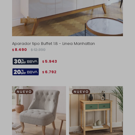
Aparador tipo Buffet 1.8 - Linea Manhattan
8.490
12.390
$
$
5.943
$
6.792
$