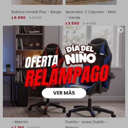
Butaca Vivaldi Plus - Beige
Aparador 2 Cajones - Mari
6.990
8.690
- Verde
$
$
3.590
4.590
$
$
4.893
$

2.513
$
5.592
$
2.872
$
Cómoda 4 Cajones - Mari
Mesa de luz 1 Cajón 1
- Marrón
Puerta - Linea Dublín -
7.190
9.590
Blanco
$
$