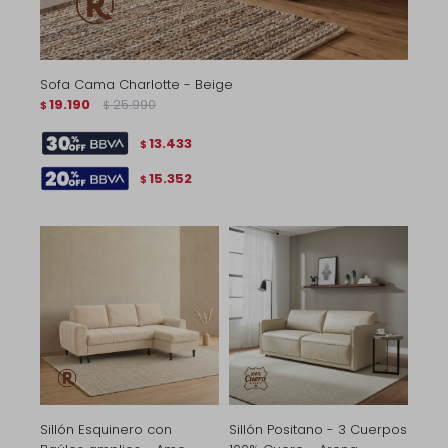
Sofa Cama Charlotte - Beige
19.190
25.990
$
$
13.433
$
15.352
$
Sillón Esquinero con
Sillón Positano - 3 Cuerpos