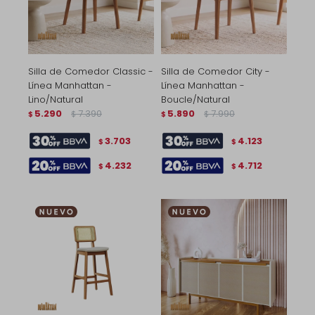
Silla de Comedor Classic -
Silla de Comedor City -
Línea Manhattan -
Línea Manhattan -
Lino/Natural
Boucle/Natural
5.290
7.390
5.890
7.990
$
$
$
$
3.703
4.123
$
$
4.232
4.712
$
$