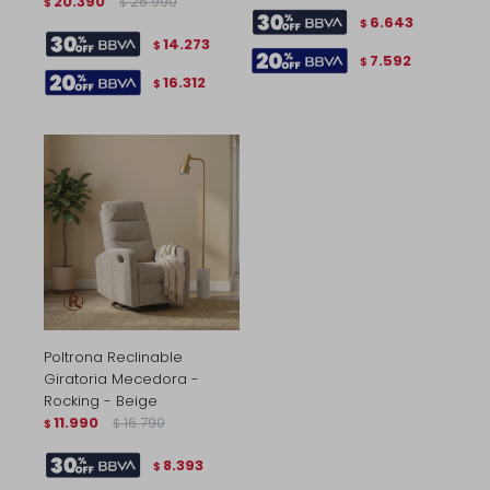
20.390
26.990
$
$
6.643
$
14.273
$
7.592
$
16.312
$
Poltrona Reclinable
Giratoria Mecedora -
Rocking - Beige
11.990
16.790
$
$
8.393
$