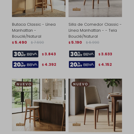
Butaca Classic - Línea
Silla de Comedor Classic -
Manhattan -
Línea Manhattan - - Tela
Bouclé/Natural
Bouclé/Natural
5.490
7.690
5.190
6.990
$
$
$
$
3.843
3.633
$
$
4.392
4.152
$
$