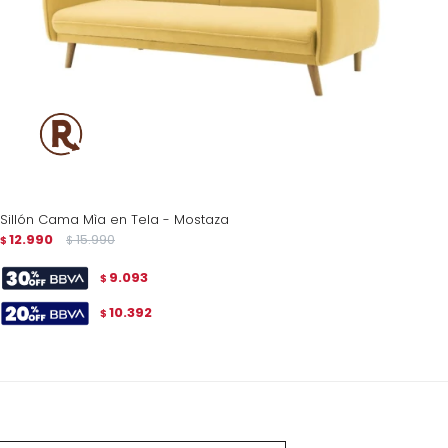
Sillón Cama Mìa en Tela - Mostaza
12.990
15.990
$
$
9.093
$
10.392
$