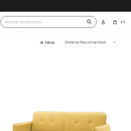
 $30.000
0
$
Recomendados