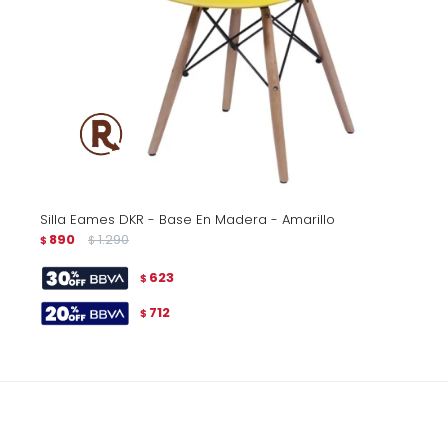
Silla Eames DKR - Base En Madera - Amarillo
890
1.290
$
$
623
$
712
$