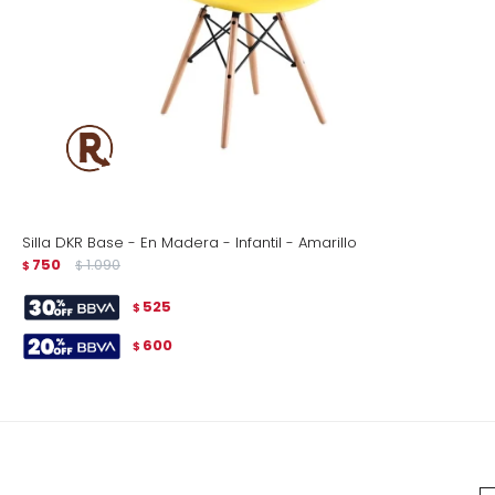
Silla DKR Base - En Madera - Infantil - Amarillo
750
1.090
$
$
525
$
600
$