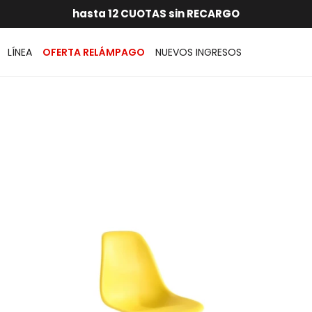
RATIS dentro de MONTEVIDEO en compras superiores a
hasta 12 CUOTAS sin RECARGO
GARANTÍA DE DEVOLUCIÓN
ENVÍOS A TODO EL PAÍS
LÍNEA
OFERTA RELÁMPAGO
NUEVOS INGRESOS