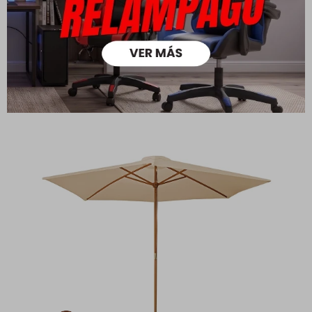
Blanco
- Portals
12.990
17.990
15.990
22.390
$
$
$
$
9.093
11.193
$
$
10.392
12.792
$
$