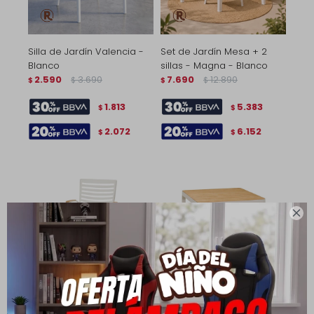
Silla de Jardín Valencia -
Set de Jardín Mesa + 2
Blanco
sillas - Magna - Blanco
2.590
3.690
7.690
12.890
$
$
$
$
1.813
5.383
$
$
2.072
6.152
$
$

Silla de Bar - Portals -
Mesa De Aluminio Exterior