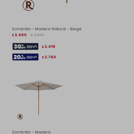
Sombrilla - Madera Natural - Beige
3.450
4.830
$
$
2.415
$
2.760
$
Sombrilla - Madera