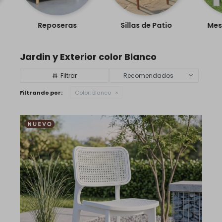
Reposeras
Sillas de Patio
Mesas d
Jardin y Exterior color Blanco
Recomendados
Filtrando por:
Color:
Blanco