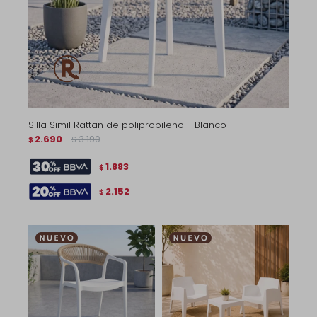
Silla Simil Rattan de polipropileno - Blanco
2.690
3.190
$
$
1.883
$
2.152
$