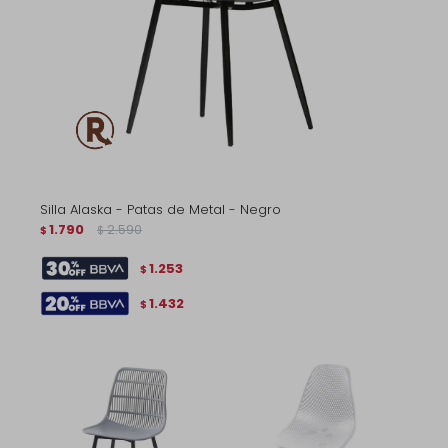
Silla Alaska - Patas de Metal - Negro
1.790
2.590
$
$
1.253
$
1.432
$