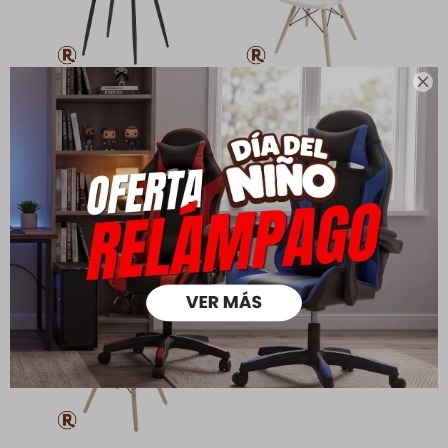

Silla Alaska - Patas de
Silla Colmena - Base de
Metal - Gris
Madera
1.790
2.590
1.190
1.790
$
$
$
$
1.253
833
$
$
1.432
952
$
$