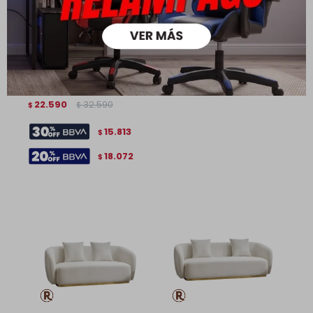
Sillon Alessio - 1 Cuerpo - Tela
22.590
32.590
$
$
15.813
$
18.072
$