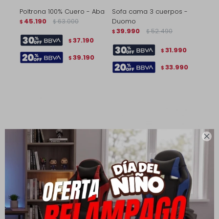
Poltrona 100% Cuero - Aba
Sofa cama 3 cuerpos -
45.190
63.000
Duomo
$
$
39.990
52.490
$
$
37.190
$
31.990
$
39.190
$
33.990
$
