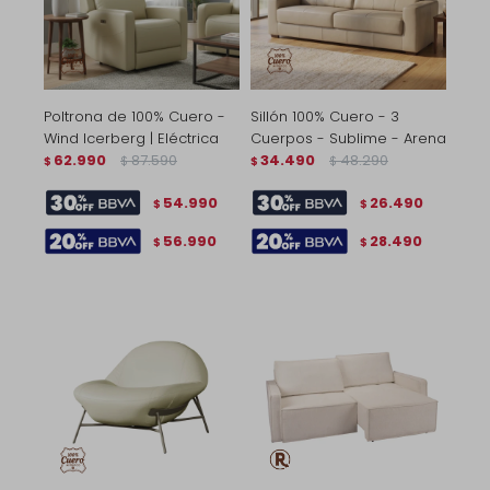
Poltrona de 100% Cuero -
Sillón 100% Cuero - 3
Wind Icerberg | Eléctrica
Cuerpos - Sublime - Arena
62.990
87.590
34.490
48.290
$
$
$
$
54.990
26.490
$
$
56.990
28.490
$
$