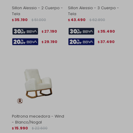
Sillon Alessio - 2 Cuerpo -
Sillon Alessio - 3 Cuerpo -
Tela
Tela
35.190
51.000
43.490
62.890
$
$
$
$
27.190
35.490
$
$
29.190
37.490
$
$
Poltrona mecedora - Wind
- Blanco/Nogal
15.990
22.600
$
$