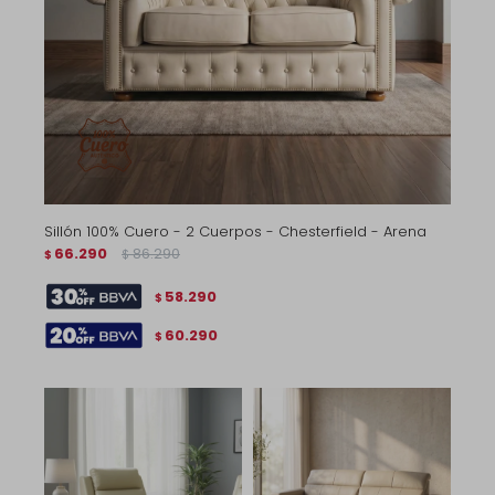
Sillón 100% Cuero - 2 Cuerpos - Chesterfield - Arena
66.290
86.290
$
$
58.290
$
60.290
$