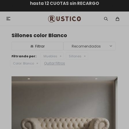
ENVÍO GRATIS dentro de MONTEVIDEO en compras
hasta 12 CUOTAS sin RECARGO
GARANTÍA DE DEVOLUCIÓN
ENVÍOS A TODO EL PAÍS
superiores a $30.000

Sillones color Blanco
Recomendados
Filtrando por:
Muebles
Sillones
Quitar filtros
Color:
Blanco