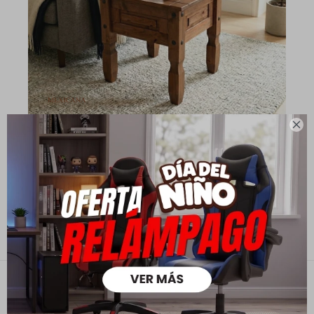

Mesa de living lateral - Linea mexicana - Nogal
2.490
3.890
$
$
1.743
$
1.992
$
Contacto
Empresa