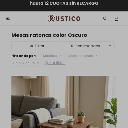
ENVÍO GRATIS dentro de MONTEVIDEO en compras
hasta 12 CUOTAS sin RECARGO
GARANTÍA DE DEVOLUCIÓN
ENVÍOS A TODO EL PAÍS
superiores a $30.000

Mesas ratonas color Oscuro
Recomendados
Filtrando por:
Muebles
Mesas ratonas
Quitar filtros
Color:
Oscuro