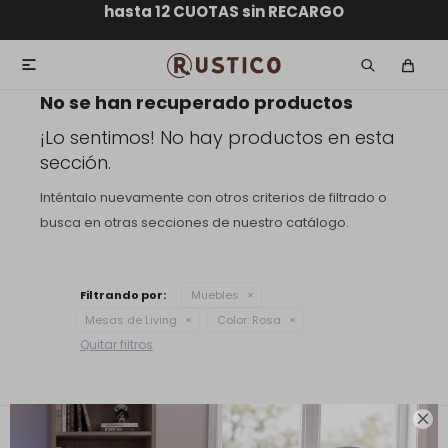
ENVÍO GRATIS dentro de MONTEVIDEO en compras
hasta 12 CUOTAS sin RECARGO
GARANTÍA DE DEVOLUCIÓN
ENVÍOS A TODO EL PAÍS
superiores a $30.000

No se han recuperado productos
¡Lo sentimos! No hay productos en esta
sección.
Inténtalo nuevamente con otros criterios de filtrado o
busca en otras secciones de nuestro catálogo.
Filtrando por:
Muebles
Mesas de Living
Color:
Rosa
Quitar filtros

Contacto