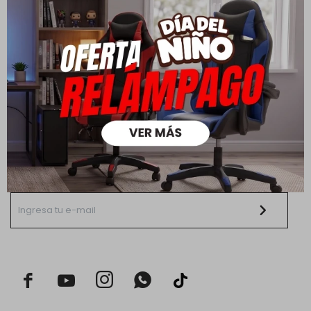
Empresa
Compra
Mi cuenta
Enterate primero de novedades,
oportunidades, promociones y mas.
Suscribite a nuestro newsletter.


