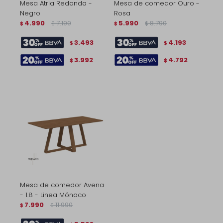
Mesa Atria Redonda -
Mesa de comedor Ouro -
Negro
Rosa
4.990
7.190
5.990
8.790
$
$
$
$
3.493
4.193
$
$
3.992
4.792
$
$
Mesa de comedor Avena
- 1.8 - Linea Mónaco
7.990
11.990
$
$