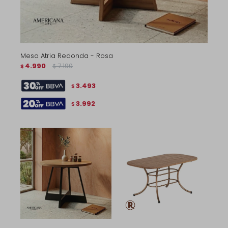
Mesa Atria Redonda - Rosa
4.990
7.190
$
$
3.493
$
3.992
$