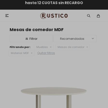
ENVÍO GRATIS dentro de MONTEVIDEO en compras
hasta 12 CUOTAS sin RECARGO
GARANTÍA DE DEVOLUCIÓN
ENVÍOS A TODO EL PAÍS
superiores a $30.000

Mesas de comedor MDF
Recomendados
Filtrando por:
Muebles
Mesas de comedor
Quitar filtros
Material:
MDF