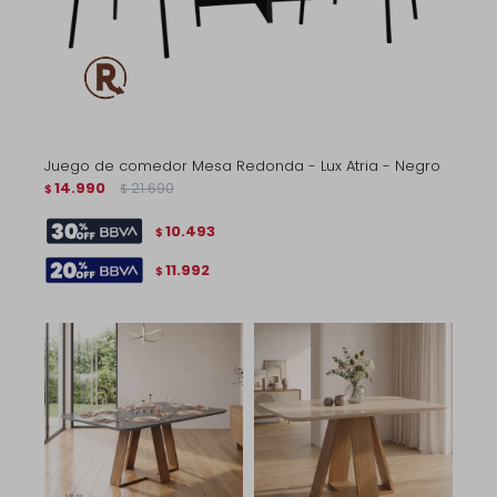
Juego de comedor Mesa Redonda - Lux Atria - Negro
14.990
21.690
$
$
10.493
$
11.992
$