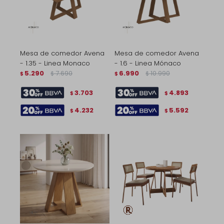
Mesa de comedor Avena
Mesa de comedor Avena
- 1.35 - Linea Monaco
- 1.6 - Linea Mónaco
5.290
7.690
6.990
10.990
$
$
$
$
3.703
4.893
$
$
4.232
5.592
$
$