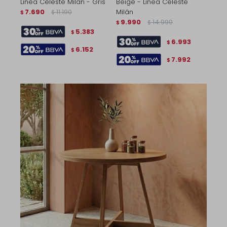
Linea Celeste Milan - Gris
Beige - Linea Celeste
7.690
11.190
Milán
$
$
9.990
14.990
$
$
5.383
$
6.993
$
6.152
$
7.992
$