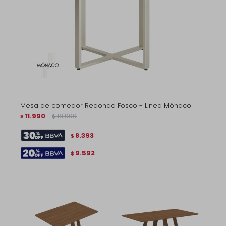
Mesa de comedor Redonda Fosco - Linea Mónaco
11.990
18.900
$
$
8.393
$
9.592
$