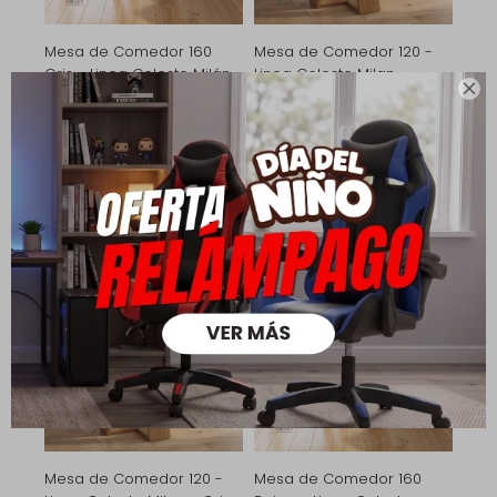
Mesa de Comedor 160
Mesa de Comedor 120 -
Gris - Linea Celeste Milán
Linea Celeste Milan -

9.990
14.990
Beige
$
$
7.690
11.190
$
$
6.993
$
5.383
$
7.992
$
6.152
$
Mesa de Comedor 120 -
Mesa de Comedor 160