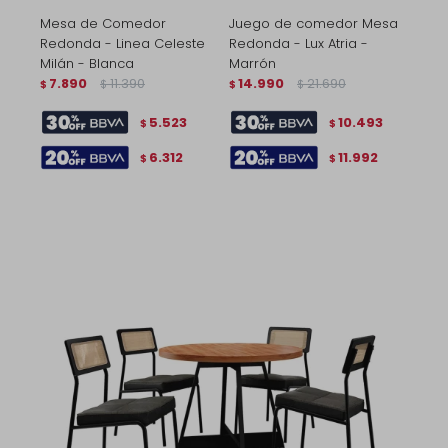
Mesa de Comedor
Juego de comedor Mesa
Redonda - Linea Celeste
Redonda - Lux Atria -
Milán - Blanca
Marrón
7.890
11.390
14.990
21.690
$
$
$
$
5.523
10.493
$
$
6.312
11.992
$
$