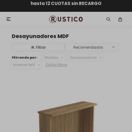
ENVÍO GRATIS dentro de MONTEVIDEO en compras
hasta 12 CUOTAS sin RECARGO
GARANTÍA DE DEVOLUCIÓN
ENVÍOS A TODO EL PAÍS
superiores a $30.000

Desayunadores MDF
Recomendados
Filtrando por:
Muebles
Desayunadores
Quitar filtros
Material:
MDF