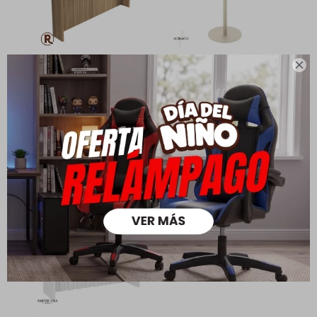

Isla desayunador 200 cm
Mesa Desayunador Bistro
7.690
8.290
OBR - Linea Monaco
$
$
6.290
8.990
$
$
5.383
$
4.403
$
6.152
$
5.032
$