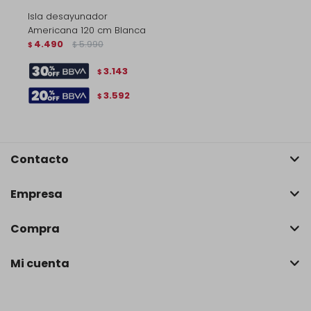
Isla desayunador
Americana 120 cm Blanca
4.490
5.990
$
$
3.143
$
3.592
$
Contacto
Empresa
Compra
Mi cuenta