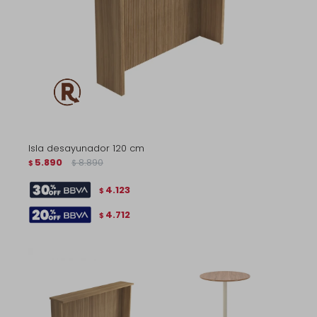
Isla desayunador 120 cm
5.890
8.890
$
$
4.123
$
4.712
$