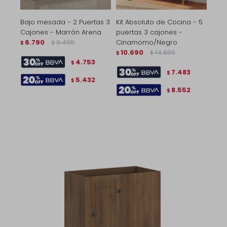
Bajo mesada - 2 Puertas 3
Kit Absoluto de Cocina - 5
Cajones - Marrón Arena
puertas 3 cajones -
6.790
9.490
Cinamomo/Negro
$
$
10.690
14.890
$
$
4.753
$
7.483
$
5.432
$
8.552
$