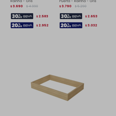
Rainha - Gris
Puerta - Rainha - Gris
3.690
4.990
3.790
5.290
$
$
$
$
2.583
2.653
$
$
2.952
3.032
$
$