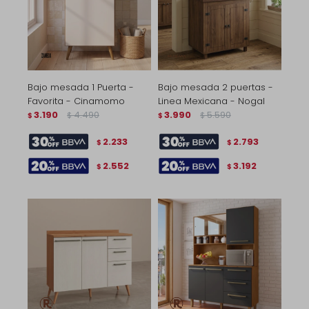
Bajo mesada 1 Puerta -
Bajo mesada 2 puertas -
Favorita - Cinamomo
Linea Mexicana - Nogal
3.190
4.490
3.990
5.590
$
$
$
$
2.233
2.793
$
$
2.552
3.192
$
$