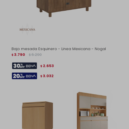
Bajo mesada Esquinero - Linea Mexicana - Nogal
3.790
5.290
$
$
2.653
$
3.032
$