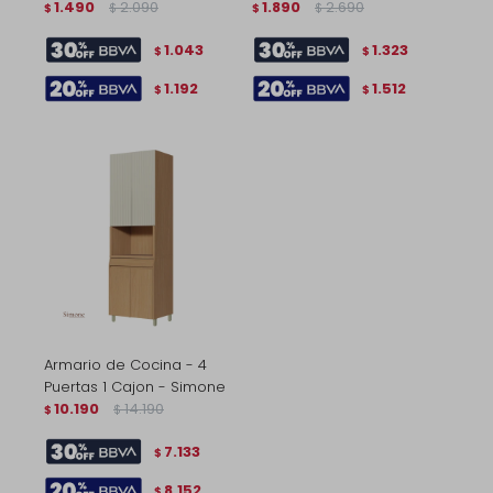
1.490
2.090
1.890
2.690
$
$
$
$
1.043
1.323
$
$
1.192
1.512
$
$
Armario de Cocina - 4
Puertas 1 Cajon - Simone
10.190
14.190
$
$
7.133
$
8.152
$