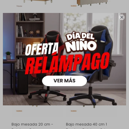

Bajo mesada 2 puertas 1
Kit de Cocina - 5 puertas 2
Cajón 80 cm - Simone
cajones - Realeza
5.790
7.990
12.490
17.390
$
$
$
$
4.053
8.743
$
$
4.632
9.992
$
$
Bajo mesada 20 cm -
Bajo mesada 40 cm 1