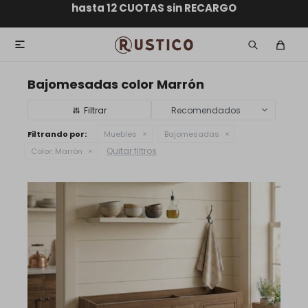
ENVÍO GRATIS dentro de MONTEVIDEO en compras
hasta 12 CUOTAS sin RECARGO
GARANTÍA DE DEVOLUCIÓN
ENVÍOS A TODO EL PAÍS
superiores a $30.000

Bajomesadas color Marrón
Recomendados
Filtrando por:
Muebles
Bajomesadas
Quitar filtros
Color:
Marrón