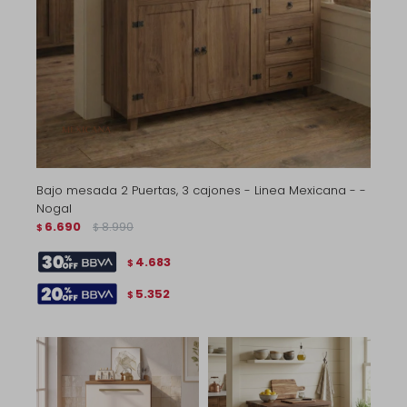
Bajo mesada 2 Puertas, 3 cajones - Linea Mexicana - -
Nogal
6.690
8.990
$
$
4.683
$
5.352
$