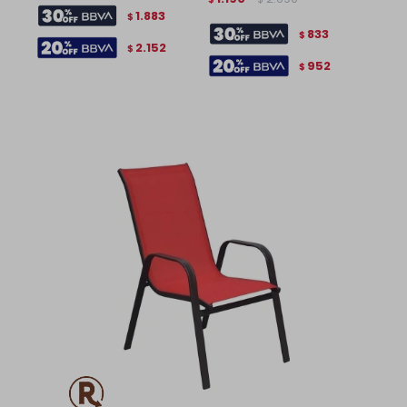
1.883
$
833
$
2.152
$
952
$