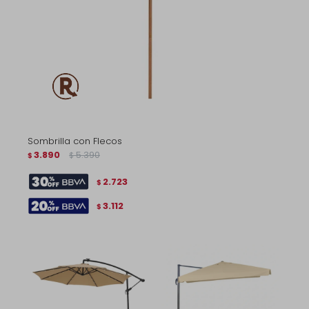
Sombrilla con Flecos
3.890
5.390
$
$
2.723
$
3.112
$