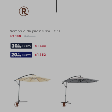
Sombrilla de jardín 3.0m - Gris
2.190
2.990
$
$
1.533
$
1.752
$