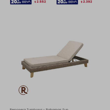
2.552
2.392
$
$
Reposera Tumbona - Bahamas Sun