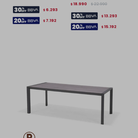
18.990
22.990
$
$
6.293
$
13.293
$
7.192
$
15.192
$