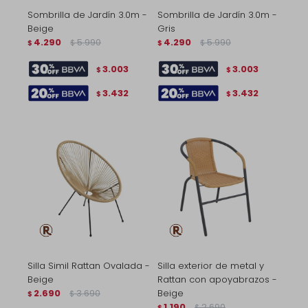
Sombrilla de Jardín 3.0m -
Sombrilla de Jardín 3.0m -
Beige
Gris
4.290
5.990
4.290
5.990
$
$
$
$
3.003
3.003
$
$
3.432
3.432
$
$
Silla Simil Rattan Ovalada -
Silla exterior de metal y
Beige
Rattan con apoyabrazos -
2.690
3.690
Beige
$
$
1.190
2.690
$
$