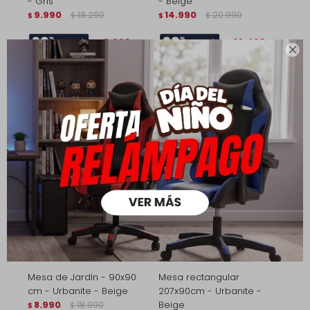
- Gris
- Beige
9.990
18.290
14.990
20.990
$
$
$
$
6.993
10.493
$
$

7.992
11.992
$
$
Esta oferta se termina
en 9 días 22 horas 4
minutos
Mesa de Jardín - 90x90
Mesa rectangular
cm - Urbanite - Beige
207x90cm - Urbanite -
8.990
18.990
Beige
$
$