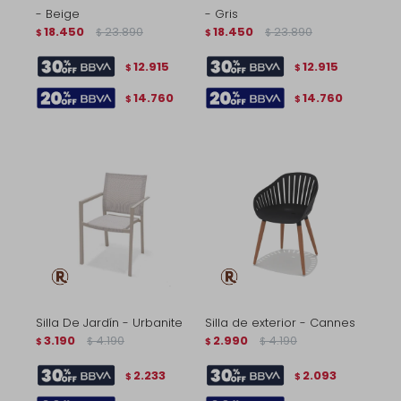
- Beige
- Gris
18.450
23.890
18.450
23.890
$
$
$
$
12.915
12.915
$
$
14.760
14.760
$
$
Silla De Jardín - Urbanite
Silla de exterior - Cannes
3.190
4.190
2.990
4.190
$
$
$
$
2.233
2.093
$
$