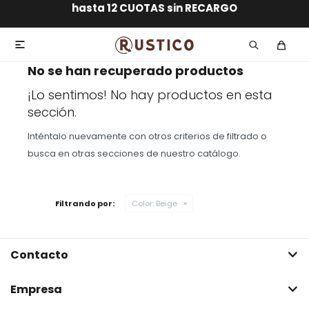
ENVÍO GRATIS dentro de MONTEVIDEO en compras
hasta 12 CUOTAS sin RECARGO
GARANTÍA DE DEVOLUCIÓN
ENVÍOS A TODO EL PAÍS
superiores a $30.000

No se han recuperado productos
¡Lo sentimos! No hay productos en esta
sección.
Inténtalo nuevamente con otros criterios de filtrado o
busca en otras secciones de nuestro catálogo.
Filtrando por:
Color:
Beige
Contacto
Empresa