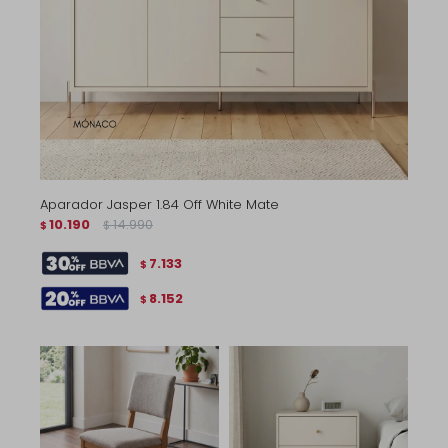
Aparador Jasper 1.84 Off White Mate
10.190
14.990
$
$
7.133
$
8.152
$