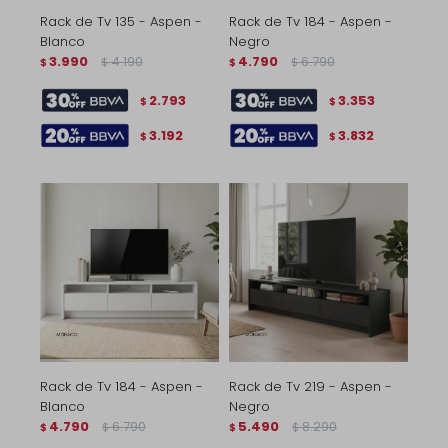
Rack de Tv 135 - Aspen -
Rack de Tv 184 - Aspen -
Blanco
Negro
3.990
4.190
4.790
6.790
$
$
$
$
2.793
3.353
$
$
3.192
3.832
$
$
Rack de Tv 184 - Aspen -
Rack de Tv 219 - Aspen -
Blanco
Negro
4.790
6.790
5.490
8.290
$
$
$
$