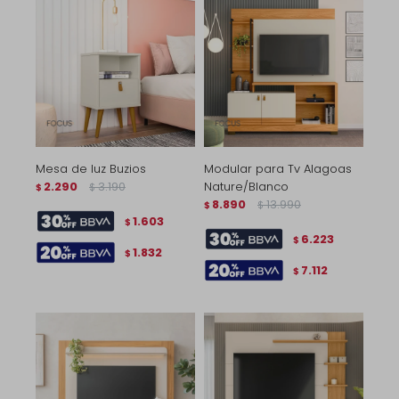
Mesa de luz Buzios
Modular para Tv Alagoas
2.290
3.190
Nature/Blanco
$
$
8.890
13.990
$
$
1.603
$
6.223
$
1.832
$
7.112
$