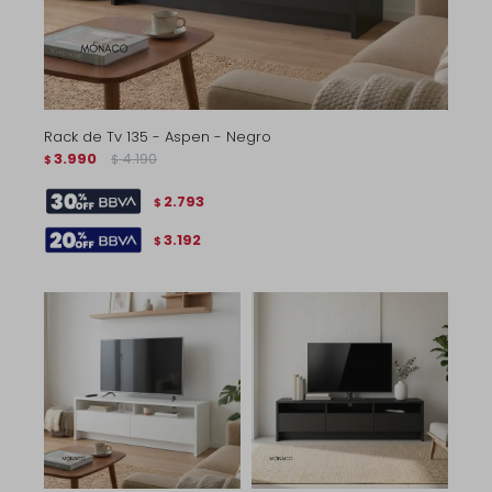
Rack de Tv 135 - Aspen - Negro
3.990
4.190
$
$
2.793
$
3.192
$