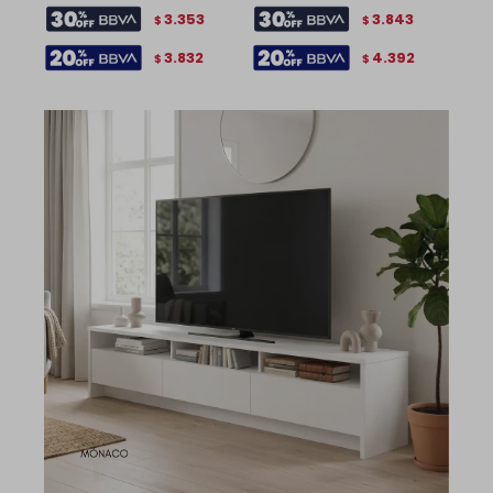
3.353
3.843
$
$
3.832
4.392
$
$