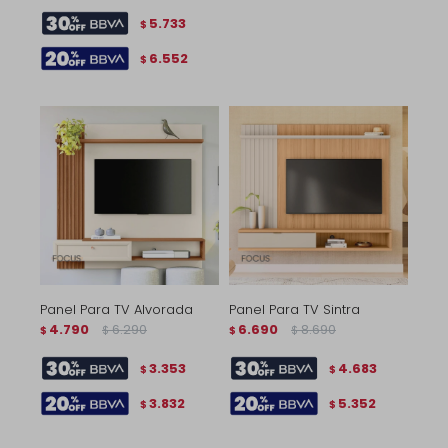
5.733
$
6.552
$
Panel Para TV Alvorada
Panel Para TV Sintra
4.790
6.290
6.690
8.690
$
$
$
$
3.353
4.683
$
$
3.832
5.352
$
$