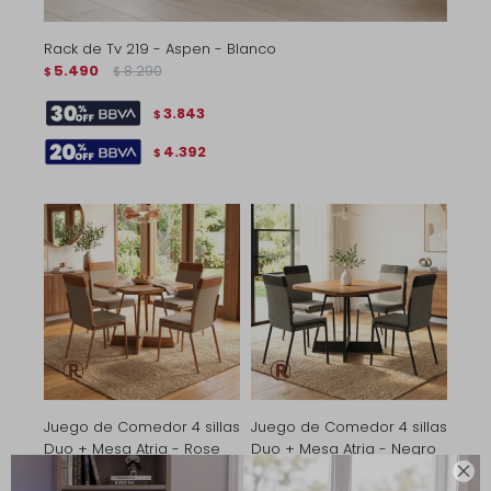
Rack de Tv 219 - Aspen - Blanco
5.490
8.290
$
$
3.843
$
4.392
$
Juego de Comedor 4 sillas
Juego de Comedor 4 sillas
Duo + Mesa Atria - Rose
Duo + Mesa Atria - Negro
14.090
19.690
14.090
19.690

$
$
$
$