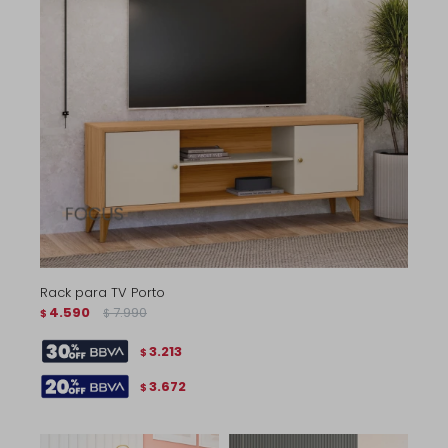
Rack para TV Porto
4.590
7.990
$
$
3.213
$
3.672
$