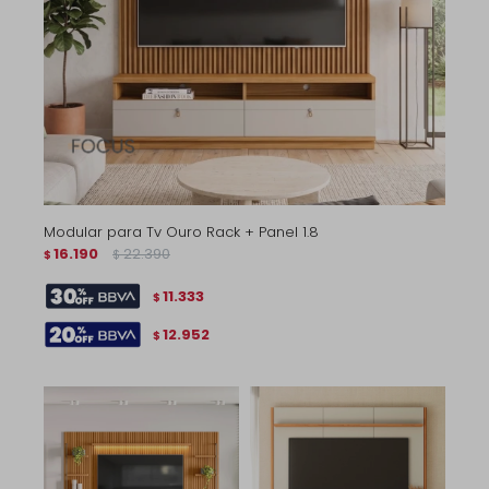
Modular para Tv Ouro Rack + Panel 1.8
16.190
22.390
$
$
11.333
$
12.952
$