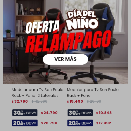
9.863
9.863
$
$
11.272
11.272
$
$
Modular para Tv San Paulo
Modular para Tv San Paulo
Rack + Panel 2 Laterales
Rack + Panel
32.790
42.990
15.490
20.190
$
$
$
$
24.790
10.843
$
$
26.790
12.392
$
$