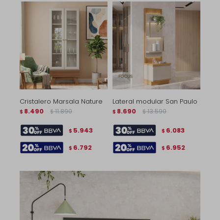
Cristalero Marsala Nature
Lateral modular San Paulo
8.490
11.890
8.690
13.590
$
$
$
$
5.943
6.083
$
$
6.792
6.952
$
$