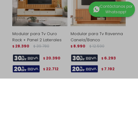
Modular para Tv Ouro
Modular para Tv Ravenna
Rack + Panel 2 Laterales
Canela/Banco
28.390
39.780
8.990
12.590
$
$
$
$
20.390
6.293
$
$
22.712
7.192
$
$