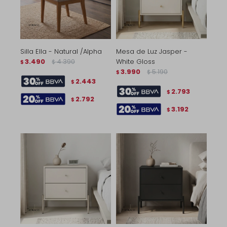
Silla Ella - Natural /Alpha
Mesa de Luz Jasper -
3.490
4.390
White Gloss
$
$
3.990
5.190
$
$
2.443
$
2.793
$
2.792
$
3.192
$