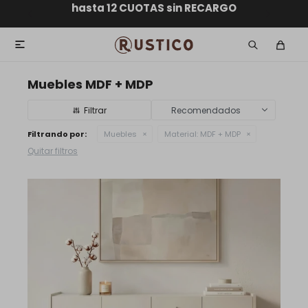
ENVÍO GRATIS dentro de MONTEVIDEO en compras
hasta 12 CUOTAS sin RECARGO
GARANTÍA DE DEVOLUCIÓN
ENVÍOS A TODO EL PAÍS
superiores a $30.000

Muebles MDF + MDP
Recomendados
Filtrando por:
Muebles
Material:
MDF + MDP
Quitar filtros