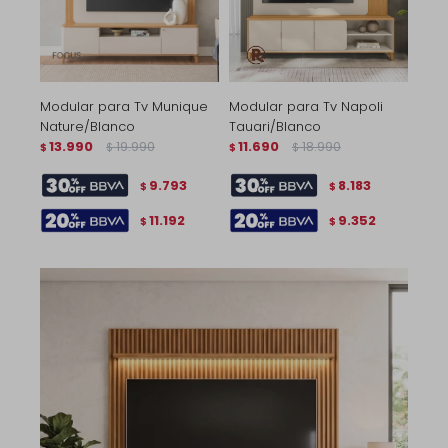
Modular para Tv Munique
Modular para Tv Napoli
Nature/Blanco
Tauari/Blanco
13.990
19.990
11.690
18.990
$
$
$
$
9.793
8.183
$
$
11.192
9.352
$
$