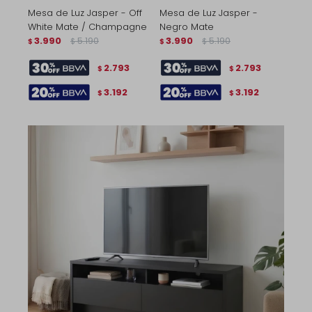
Mesa de Luz Jasper - Off
Mesa de Luz Jasper -
White Mate / Champagne
Negro Mate
3.990
5.190
3.990
5.190
$
$
$
$
2.793
2.793
$
$
3.192
3.192
$
$