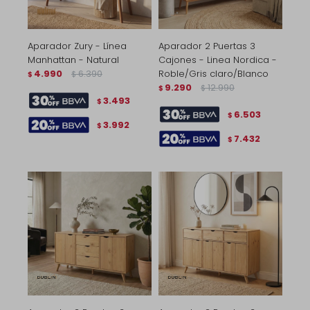
Aparador Zury - Línea
Aparador 2 Puertas 3
Manhattan - Natural
Cajones - Linea Nordica -
4.990
6.390
Roble/Gris claro/Blanco
$
$
9.290
12.990
$
$
3.493
$
6.503
$
3.992
$
7.432
$