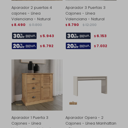
Aparador 2 puertas 4
Aparador 3 Puertas 3
cajones - Línea
Cajones - Línea
Valenciana - Natural
Valenciana - Natural
8.490
11.890
8.790
12.290
$
$
$
$
5.943
6.153
$
$
6.792
7.032
$
$
Aparador 1 Puerta 3
Aparador Opera - 2
Cajones - Línea
Cajones - Línea Manhattan