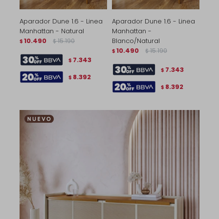
Aparador Dune 1.6 - Linea
Aparador Dune 1.6 - Linea
Manhattan - Natural
Manhattan -
10.490
15.190
Blanco/Natural
$
$
10.490
15.190
$
$
7.343
$
7.343
$
8.392
$
8.392
$