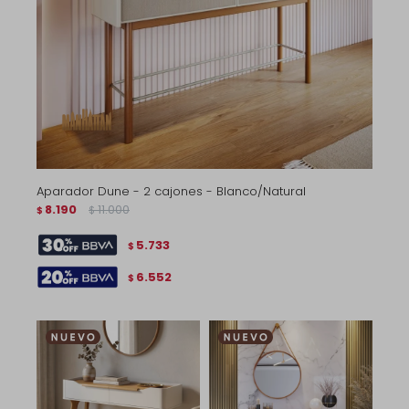
Aparador Dune - 2 cajones - Blanco/Natural
8.190
11.000
$
$
5.733
$
6.552
$