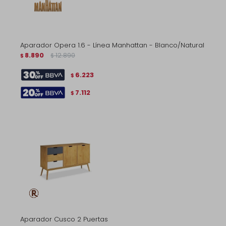
Aparador Opera 1.6 - Línea Manhattan - Blanco/Natural
8.890
12.890
$
$
6.223
$
7.112
$
Aparador Cusco 2 Puertas