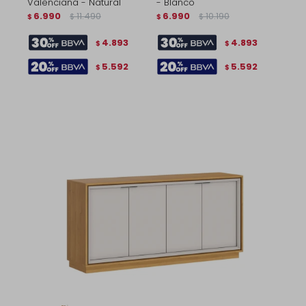
Valenciana - Natural
- Blanco
6.990
11.490
6.990
10.190
$
$
$
$
4.893
4.893
$
$
5.592
5.592
$
$