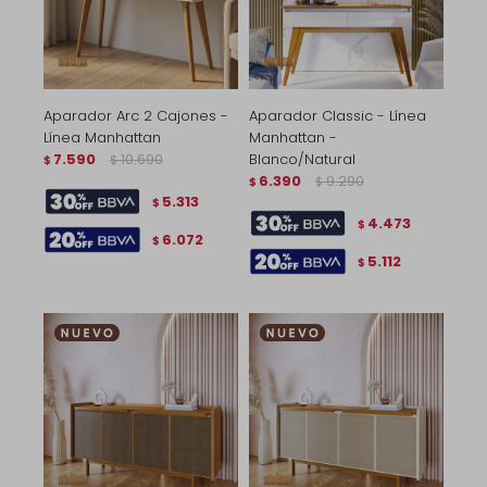
Aparador Arc 2 Cajones -
Aparador Classic - Línea
Línea Manhattan
Manhattan -
7.590
10.690
Blanco/Natural
$
$
6.390
9.290
$
$
5.313
$
4.473
$
6.072
$
5.112
$