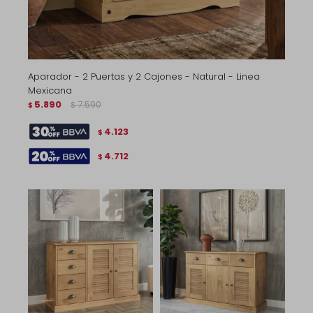
Aparador - 2 Puertas y 2 Cajones - Natural - Linea
Mexicana
5.890
7.590
$
$
4.123
$
4.712
$