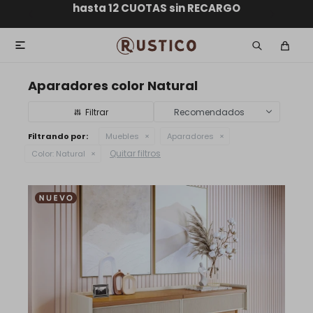
ENVÍO GRATIS dentro de MONTEVIDEO en compras
hasta 12 CUOTAS sin RECARGO
GARANTÍA DE DEVOLUCIÓN
ENVÍOS A TODO EL PAÍS
superiores a $30.000

Aparadores color Natural
Recomendados
Filtrando por:
Muebles
Aparadores
Quitar filtros
Color:
Natural