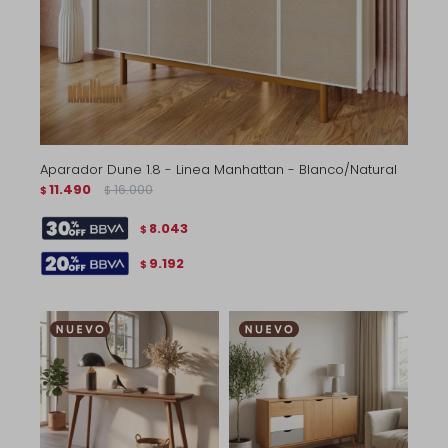
Aparador Dune 1.8 - Linea Manhattan - Blanco/Natural
11.490
16.000
$
$
8.043
$
9.192
$