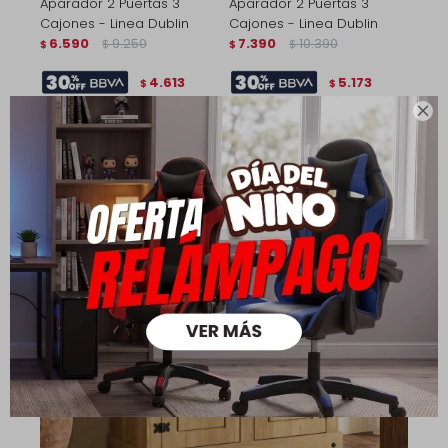
Aparador 2 Puertas 3
Aparador 2 Puertas 3
Cajones - Linea Dublin
Cajones - Linea Dublin
6.590
9.250
7.390
10.390
$
$
$
$
4.613
5.173
$
$

5.272
5.912
$
$