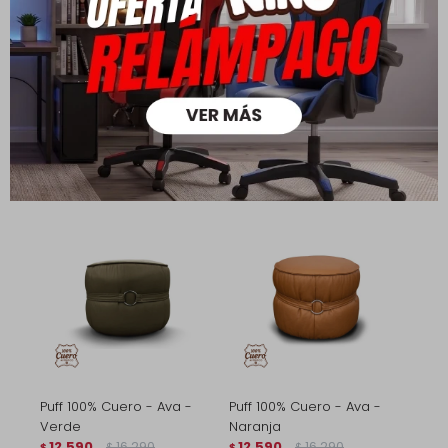
Sillón 100% Cuero - 3
Butaca Giratoria 1 Cuerpo
Cuerpos - Monza - Camel
Air Vintage - 100% Cuero -
41.190
49.990
Mostarda
$
$
31.990
44.790
$
$
33.190
$
23.990
$
35.190
$
25.990
$
Puff 100% Cuero - Ava -
Puff 100% Cuero - Ava -
Verde
Naranja
12.590
16.290
12.590
16.290
$
$
$
$