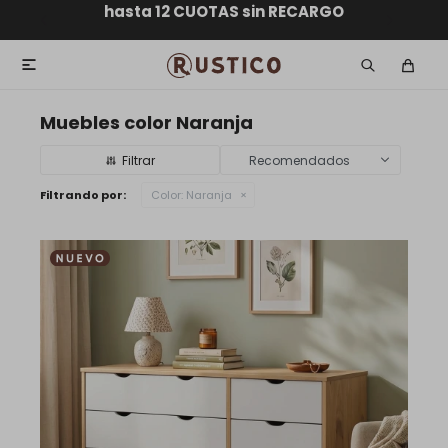
ENVÍO GRATIS dentro de MONTEVIDEO en compras
hasta 12 CUOTAS sin RECARGO
GARANTÍA DE DEVOLUCIÓN
ENVÍOS A TODO EL PAÍS
superiores a $30.000

Muebles color Naranja
Recomendados
Filtrando por:
Color:
Naranja