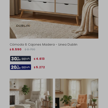
Cómoda 6 Cajones Madera - Linea Dublin
6.590
8.790
$
$
4.613
$
5.272
$