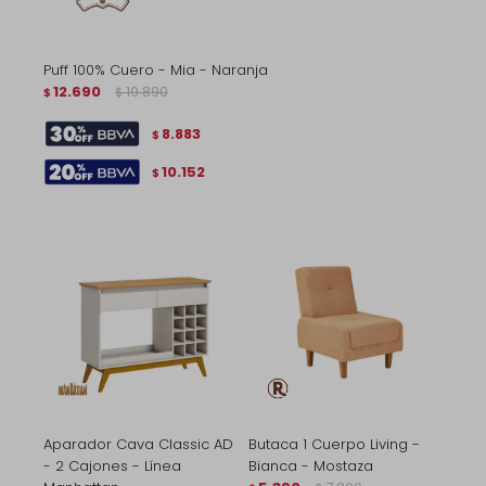
Puff 100% Cuero - Mia - Naranja
12.690
19.890
$
$
8.883
$
10.152
$
Aparador Cava Classic AD
Butaca 1 Cuerpo Living -
- 2 Cajones - Línea
Bianca - Mostaza