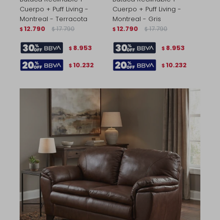
Cuerpo + Puff Living -
Cuerpo + Puff Living -
Montreal - Terracota
Montreal - Gris
12.790
17.790
12.790
17.790
$
$
$
$
8.953
8.953
$
$
10.232
10.232
$
$