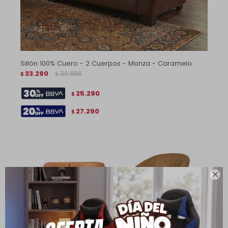
Sillón 100% Cuero - 2 Cuerpos - Monza - Caramelo
33.290
39.590
$
$
25.290
$
27.290
$
