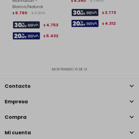
Manhattan -
5.390
7.800
$
$
Blanco/Natural
3.773
6.790
9.890
$
$
$
4.312
$
4.753
$
5.432
$
MOSTRANDO
13
DE
13
Contacto
Empresa
Compra
Mi cuenta