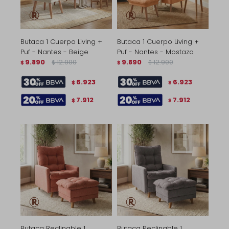
Butaca 1 Cuerpo Living +
Butaca 1 Cuerpo Living +
Puf - Nantes - Beige
Puf - Nantes - Mostaza
9.890
12.900
9.890
12.900
$
$
$
$
6.923
6.923
$
$
7.912
7.912
$
$
Butaca Reclinable 1
Butaca Reclinable 1