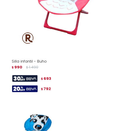
Silla infantil - Buho
990
1.490
$
$
693
$
792
$