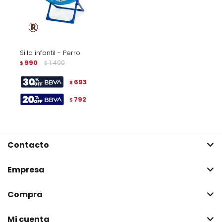
Silla infantil - Perro
990
1.490
$
$
693
$
792
$
Contacto
Empresa
Compra
Mi cuenta