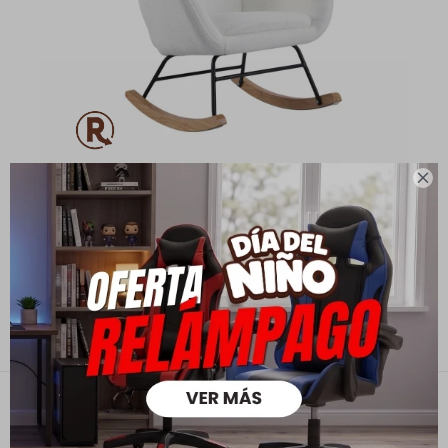

Mecedora Nube
11.990
18.990
$
$
8.393
$
9.592
$
Contacto
Empresa