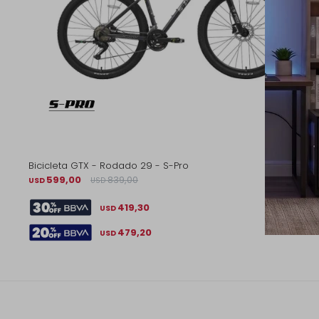
Bicicleta GTX - Rodado 29 - S-Pro
599,00
839,00
USD
USD
419,30
USD
479,20
USD