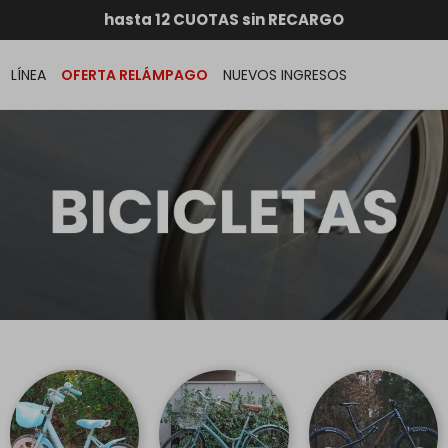
RATIS dentro de MONTEVIDEO en compras superiores a
hasta 12 CUOTAS sin RECARGO
GARANTÍA DE DEVOLUCIÓN
ENVÍOS A TODO EL PAÍS
LÍNEA
OFERTA RELÁMPAGO
NUEVOS INGRESOS