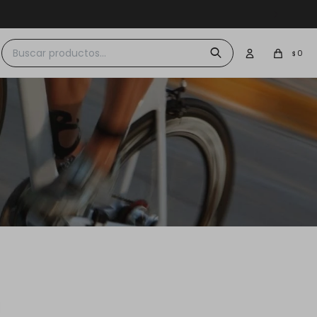
 $30.000
0
$